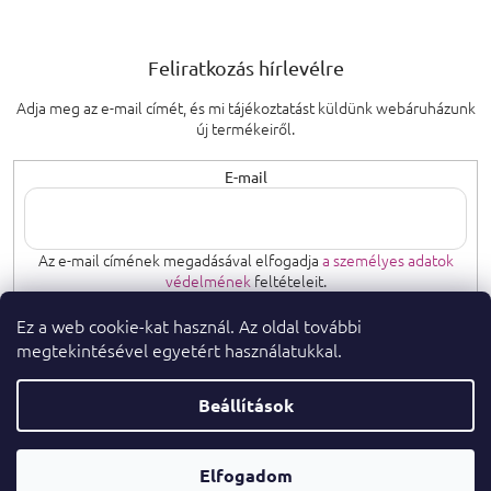
Feliratkozás hírlevélre
Adja meg az e-mail címét, és mi tájékoztatást küldünk webáruházunk
új termékeiről.
E-mail
Az e-mail címének megadásával elfogadja
a személyes adatok
védelmének
feltételeit.
Ez a web cookie-kat használ. Az oldal további
FELIRATKOZÁS
megtekintésével egyetért használatukkal.
Beállítások
Copyright 2026
. Minden jog fenntartva.
parfumeshop.hu
Parfüm
Elfogadom
Shoptet Premium készítette
Tanácsadó