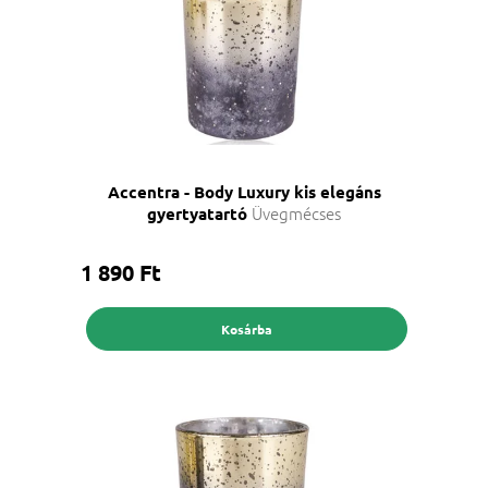
Accentra - Body Luxury kis elegáns
Üvegmécses
gyertyatartó
1 890 Ft
Kosárba