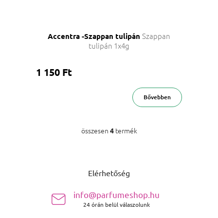
Szappan
Accentra -Szappan tulipán
tulipán 1x4g
1 150 Ft
Bővebben
összesen
termék
4
Listairányítás elemei
Lábléc
Elérhetőség
info@parfumeshop.hu
24 órán belül válaszolunk