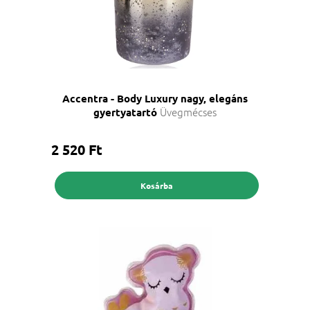
Accentra - Body Luxury nagy, elegáns
Üvegmécses
gyertyatartó
2 520 Ft
Kosárba