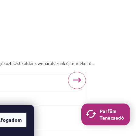
tájékoztatást küldünk webáruházunk új termékeiről.
ogadja
a személyes adatok védelmének
feltételeit.
Parfüm
Tanácsadó
lfogadom