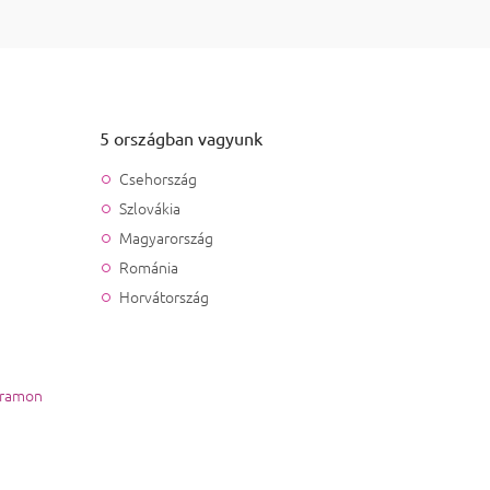
tás elemei
5 országban vagyunk
Csehország
Szlovákia
Magyarország
Románia
Horvátország
gramon