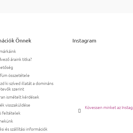
Listairányí
mációk Önnek
Instagram
 márkáink
vező áraink titka?
hetőség
rfüm összetétele
zd ki szíved illatát a domináns
tevők szerint
ran ismételt kérdések
ék visszaküldése
Kövessen minket az Insta
i feltételek
 nekünk
ési és szállítási információk