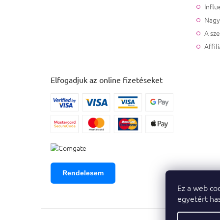
Influ
Nagy
A sz
Affil
Elfogadjuk az online fizetéseket
Rendelesem
Ez a web coo
egyetért has