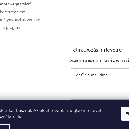
encer Regisztráció
kereskedelem
emélyes adatok védelme
iate program
Feliratkozás hírlevélre
Adja meg az e-mail címét, és mi 
Az e-mail címének megadásával elf
kie-kat használ. Az oldal további megtekintésével
E
ználatukkal.