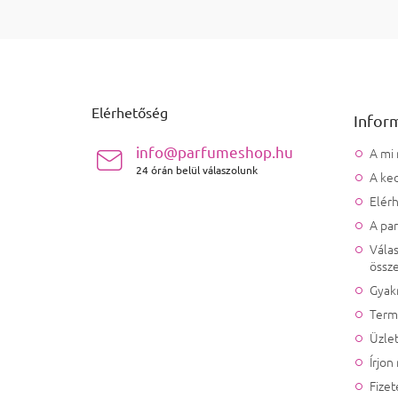
Lábléc
Elérhetőség
Infor
info@parfumeshop.hu
A mi
24 órán belül válaszolunk
A ked
Elér
A pa
Válas
össze
Gyak
Term
Üzlet
Írjon
Fizet