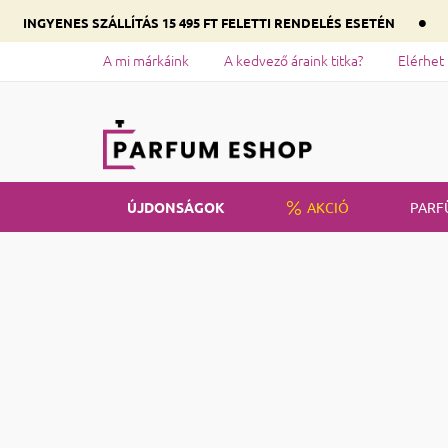
•
INGYENES SZÁLLÍTÁS 15 495 FT FELETTI RENDELÉS ESETÉN
A mi márkáink
A kedvező áraink titka?
Elérhet
ÚJDONSÁGOK
AKCIÓ
PARF
Kezdőlap
Táskák és dobozok
Oldalsó panel
Tásk
Ár
70
Ft
140
Ft
A Saphir pa
Valamaint
l
Termékek 