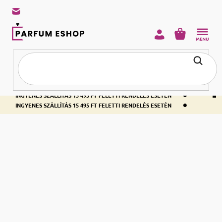
KOSÁR
•
INGYENES SZÁLLÍTÁS 15 495 FT FELETTI RENDELÉS ESETÉN
•
INGYENES SZÁLLÍTÁS 15 495 FT FELETTI RENDELÉS ESETÉN
•
INGYENES SZÁLLÍTÁS 15 495 FT FELETTI RENDELÉS ESETÉN
Kezdőlap
Parfümök
Férfi illatok
Eau de Toilette
Férfi EDT
Olyan férfi illatot kerestek, amely minden alkalomra illik az egész év
folyamán? A férfi
illatkompozíciója 4 és 8% között van és egyben a
EDT
. A kalandos orientális
legnépszerűbb parfüm típus a férfiak számára
EDT kedveled a
bátor férfi számára
, az üdítő illatot
nyári napokra
, vagy