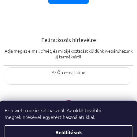
Feliratkozás hírlevélre
Adja meg az e-mail címét, és mi tájékoztatást küldünk webáruházunk
új termékeiről.
Az e-mail címének megadásával elfogadja
a személyes adatok védelmének
feltételeit.
Ez a web cookie-kat használ. Az oldal további
megtekintésével egyetért használatukkal.
Beállítások