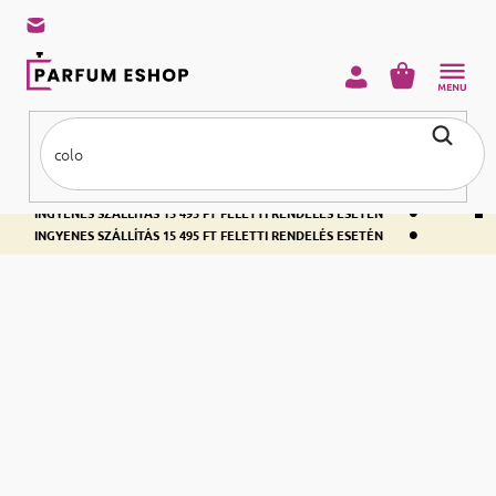
KOSÁR
•
INGYENES SZÁLLÍTÁS 15 495 FT FELETTI RENDELÉS ESETÉN
•
INGYENES SZÁLLÍTÁS 15 495 FT FELETTI RENDELÉS ESETÉN
•
INGYENES SZÁLLÍTÁS 15 495 FT FELETTI RENDELÉS ESETÉN
Kezdőlap
Parfümök mosáshoz
Textil öblitő
Textil öblitő
Termékek listája