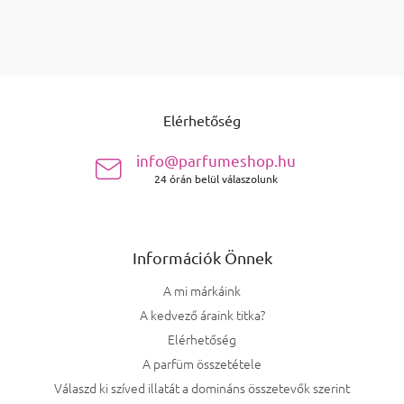
összesen
termék
5
Listairányítás elemei
Lábléc
Elérhetőség
info@parfumeshop.hu
24 órán belül válaszolunk
Információk Önnek
A mi márkáink
A kedvező áraink titka?
Elérhetőség
A parfüm összetétele
Válaszd ki szíved illatát a domináns összetevők szerint