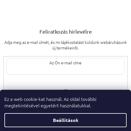
Feliratkozás hírlevélre
Adja meg az e-mail címét, és mi tájékoztatást küldünk webáruházunk
új termékeiről.
Az e-mail címének megadásával elfogadja
a személyes adatok védelmének
feltételeit.
Ez a web cookie-kat használ. Az oldal további
megtekintésével egyetért használatukkal.
Beállítások
Copyright 2026
. Minden jog fenntartva.
parfumeshop.hu