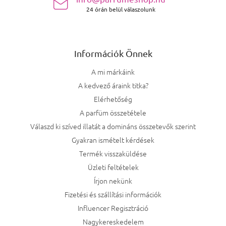
24 órán belül válaszolunk
Információk Önnek
A mi márkáink
A kedvező áraink titka?
Elérhetőség
A parfüm összetétele
Válaszd ki szíved illatát a domináns összetevők szerint
Gyakran ismételt kérdések
Termék visszaküldése
Üzleti feltételek
Írjon nekünk
Fizetési és szállítási információk
Influencer Regisztráció
Nagykereskedelem