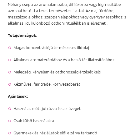
Néhány csepp az aromalámpába, diffúzorba vagy légfrissítőbe
azonnal betölti a teret természetes illattal. Az olaj fürdőbe,
masszázsolajokhoz, szappan alapokhoz vagy gyertyaviaszokhoz is
alkalmas, így különböző otthoni rituálékban is élvezheti.
Tulajdonságok:
Magas koncentrációjú természetes illóolaj
Alkalmas aromaterápiához és a belső tér illatosításához
Melegség, kényelem és otthonosság érzését kelti
Kézműves, fair trade, környezetbarát
Ajánlások:
Használat előtt jól rázza fel az üveget
Csak külső használatra
Gyermekek és háziállatok elől elzárva tartandó