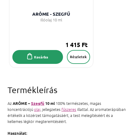
ARÔME - SZEGFŰ
Illóolaj 10 ml
1 415 Ft
Részletek
Kosárba
Az
100% természetes, magas
ARÔME –
Szegfű
10 ml
koncentrációjú
olaj
, jellegzetes
fűszeres
illattal. Az aromaterápiában
értékelik a közérzet támogatásáért, a test melegítéséért és a
kellemes légkör megteremtéséért.
Használat: