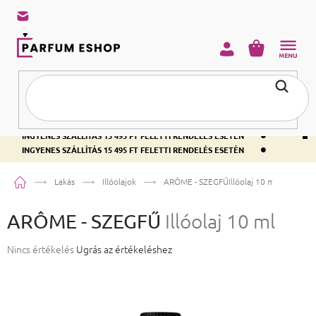
KOSÁR
•
INGYENES SZÁLLÍTÁS 15 495 FT FELETTI RENDELÉS ESETÉN
•
INGYENES SZÁLLÍTÁS 15 495 FT FELETTI RENDELÉS ESETÉN
•
INGYENES SZÁLLÍTÁS 15 495 FT FELETTI RENDELÉS ESETÉN
Kezdőlap
Lakás
Illóolajok
ARÔME - SZEGFŰ
Illóolaj 10 ml
ARÔME - SZEGFŰ
Illóolaj 10 ml
A termék átlagos értékelése 5-ből 0,0 csillag.
Nincs értékelés
Ugrás az értékeléshez