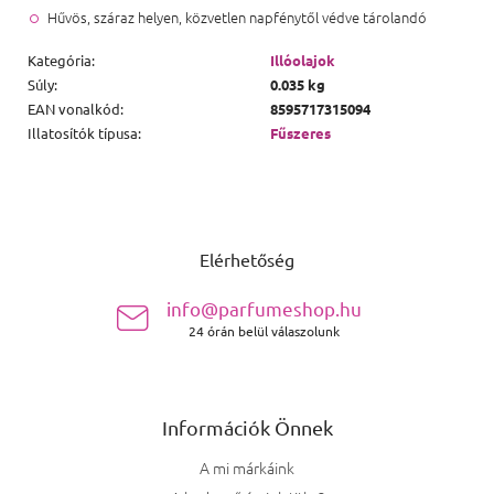
Hűvös, száraz helyen, közvetlen napfénytől védve tárolandó
Kategória
:
Illóolajok
Súly
:
0.035 kg
EAN vonalkód
:
8595717315094
Illatosítók típusa
:
Fűszeres
Lábléc
Elérhetőség
info@parfumeshop.hu
24 órán belül válaszolunk
Információk Önnek
A mi márkáink