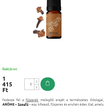
Raktáron
1
415
Ft
Egységár:
Fedezze fel a
fűszerek
melegítő erejét a természetes illóolajjal,
– egy kifejező, fűszeres és enyhén édes illat, amely
ARÔME –
Szegfű