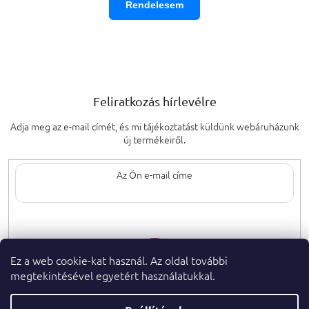
Rendelesem
Feliratkozás hírlevélre
Adja meg az e-mail címét, és mi tájékoztatást küldünk webáruházunk
új termékeiről.
Az e-mail címének megadásával elfogadja
a személyes adatok védelmének
feltételeit.
Ez a web cookie-kat használ. Az oldal további
megtekintésével egyetért használatukkal.