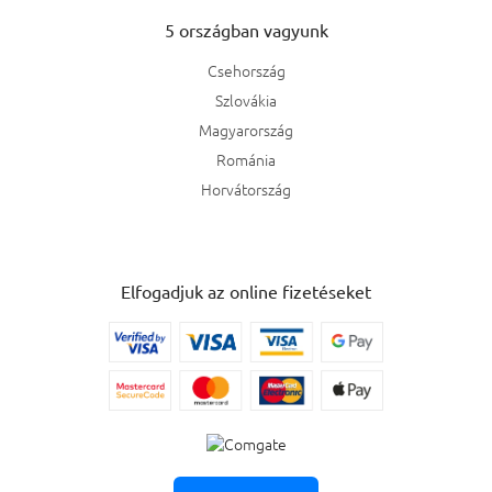
Giardini di Toscana
4
5 országban vagyunk
Viktor & Rolf
1
Csehország
Szlovákia
Zadig & Voltaire
5
Magyarország
Románia
Tous
1
Horvátország
Mancera
1
Frederic Malle
1
Elfogadjuk az online fizetéseket