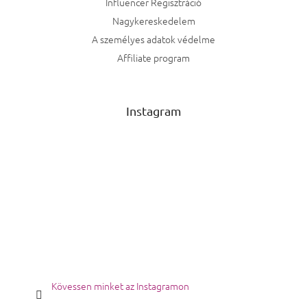
Influencer Regisztráció
Montblanc
Nagykereskedelem
1
A személyes adatok védelme
Lattafa
1
Affiliate program
Rabbane
1
Instagram
Yum
1
Nasomatto
1
Orto Parisi
1
Parfums De Marly
1
Kayali
8
Xerjoff
1
Kövessen minket az Instagramon