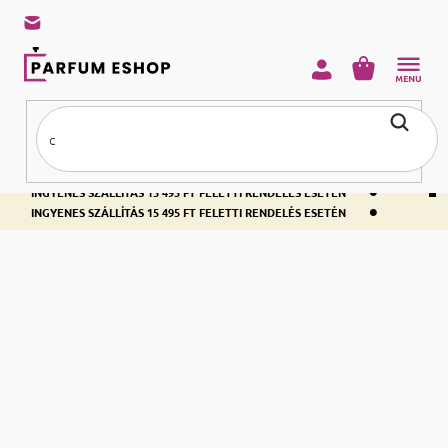
KOSÁR
•
INGYENES SZÁLLÍTÁS 15 495 FT FELETTI RENDELÉS ESETÉN
•
INGYENES SZÁLLÍTÁS 15 495 FT FELETTI RENDELÉS ESETÉN
•
INGYENES SZÁLLÍTÁS 15 495 FT FELETTI RENDELÉS ESETÉN
Kezdőlap
Parfümök
Burberry
Burberry
Női illatok
Férfi illatok