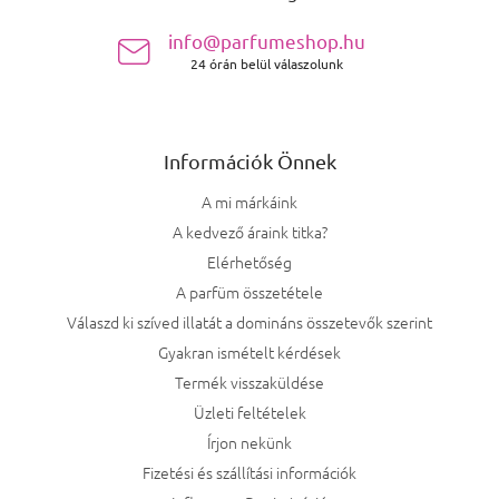
info@parfumeshop.hu
Thierry Mugler
10
24 órán belül válaszolunk
Tiffany
1
Tom Ford
20
Információk Önnek
A mi márkáink
Valentino
2
A kedvező áraink titka?
Elérhetőség
Versace
11
A parfüm összetétele
YSL
13
Válaszd ki szíved illatát a domináns összetevők szerint
Gyakran ismételt kérdések
Victoria's Secret Forbidden
1
Termék visszaküldése
Üzleti feltételek
Victoria's Secret
2
Írjon nekünk
Fizetési és szállítási információk
Bottega Veneta
1