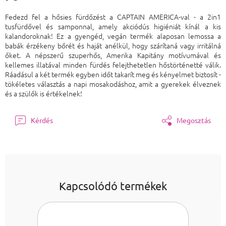
Egységár:
Fedezd fel a hősies fürdőzést a CAPTAIN AMERICA-val - a 2in1
tusfürdővel és samponnal, amely akciódús higiéniát kínál a kis
kalandoroknak! Ez a gyengéd, vegán termék alaposan lemossa a
babák érzékeny bőrét és haját anélkül, hogy szárítaná vagy irritálná
őket. A népszerű szuperhős, Amerika Kapitány motívumával és
kellemes illatával minden fürdés felejthetetlen hőstörténetté válik.
Ráadásul a két termék egyben időt takarít meg és kényelmet biztosít -
tökéletes választás a napi mosakodáshoz, amit a gyerekek élveznek
és a szülők is értékelnek!
Kérdés
Megosztás
Kapcsolódó termékek