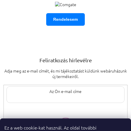
Rendelesem
Feliratkozás hírlevélre
Adja meg az e-mail címét, és mi tájékoztatást küldünk webáruházunk
új termékeiről.
Az e-mail címének megadásával elfogadja
a személyes adatok védelmének
feltételeit.
Ez a web cookie-kat használ. Az oldal további