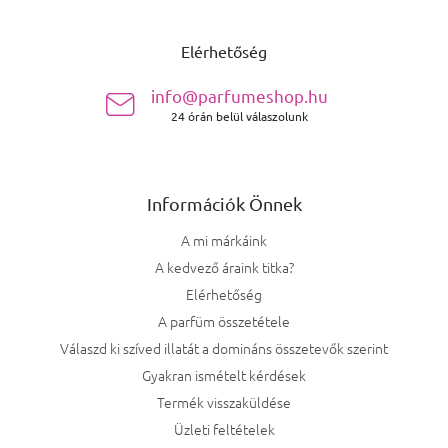
Lábléc
Elérhetőség
info@parfumeshop.hu
24 órán belül válaszolunk
Információk Önnek
A mi márkáink
A kedvező áraink titka?
Elérhetőség
A parfüm összetétele
Válaszd ki szíved illatát a domináns összetevők szerint
Gyakran ismételt kérdések
Termék visszaküldése
Üzleti feltételek