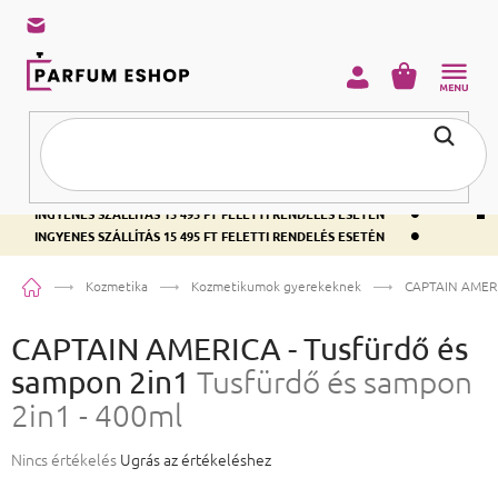
KOSÁR
•
INGYENES SZÁLLÍTÁS 15 495 FT FELETTI RENDELÉS ESETÉN
•
INGYENES SZÁLLÍTÁS 15 495 FT FELETTI RENDELÉS ESETÉN
•
INGYENES SZÁLLÍTÁS 15 495 FT FELETTI RENDELÉS ESETÉN
Kezdőlap
Kozmetika
Kozmetikumok gyerekeknek
CAPTAIN AMERIC
CAPTAIN AMERICA - Tusfürdő és
sampon 2in1
Tusfürdő és sampon
2in1 - 400ml
A termék átlagos értékelése 5-ből 0,0 csillag.
Nincs értékelés
Ugrás az értékeléshez