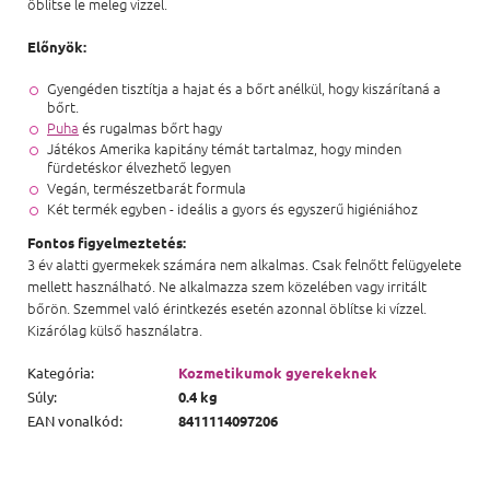
öblítse le meleg vízzel.
Előnyök:
Gyengéden tisztítja a hajat és a bőrt anélkül, hogy kiszárítaná a
bőrt.
Puha
és rugalmas bőrt hagy
Játékos Amerika kapitány témát tartalmaz, hogy minden
fürdetéskor élvezhető legyen
Vegán, természetbarát formula
Két termék egyben - ideális a gyors és egyszerű higiéniához
Fontos figyelmeztetés:
3 év alatti gyermekek számára nem alkalmas. Csak felnőtt felügyelete
mellett használható. Ne alkalmazza szem közelében vagy irritált
bőrön. Szemmel való érintkezés esetén azonnal öblítse ki vízzel.
Kizárólag külső használatra.
Kategória
:
Kozmetikumok gyerekeknek
Súly
:
0.4 kg
EAN vonalkód
:
8411114097206