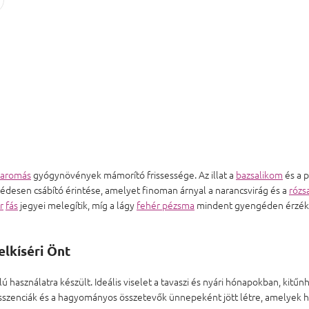
aromás
gyógynövények mámorító frissessége. Az illat a
bazsalikom
és a 
e édesen csábító érintése, amelyet finoman árnyal a narancsvirág és a
rózs
r
fás
jegyei melegítik, míg a lágy
fehér pézsma
mindent gyengéden érzéki 
elkíséri Önt
 használatra készült. Ideális viselet a tavaszi és nyári hónapokban, kitű
s esszenciák és a hagyományos összetevők ünnepeként jött létre, amelye