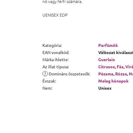
nő vagy férfi számára.
UENISEX EDP
Kategória
:
Parfümök
EAN vonalkód
:
Változat kiválasz
Márka ihlette
:
Guerlain
Az illat típusa
:
Citrusos
,
Fás
,
Vir
?
Domináns összetevők
:
Pézsma
,
Rózsa
,
Ne
Évszak
:
Meleg hónapok
Nem
:
Unisex
Lábléc