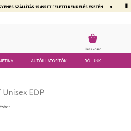
•
YENES SZÁLLÍTÁS 15 495 FT FELETTI RENDELÉS ESETÉN
 összetevők szerint
Gyakran ismételt kérdések
Termék visszakü
Kosár
Üres kosár
METIKA
AUTÓILLATOSÍTÓK
RÓLUNK
7
Unisex EDP
 0,0 csillag.
léshez