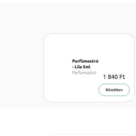
Parfümszóró
- Lila 5ml
Parfümszóró
1 840 Ft
5 ml
Bővebben