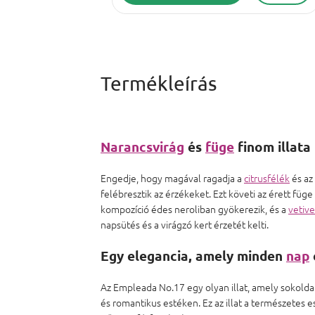
Narancsvirág
és
füge
finom illata
Engedje, hogy magával ragadja a
citrusfélék
és az
felébresztik az érzékeket. Ezt követi az érett füg
kompozíció édes neroliban gyökerezik, és a
vetive
napsütés és a virágzó kert érzetét kelti.
Egy elegancia, amely minden
nap
Az Empleada No.17 egy olyan illat, amely sokoldalú
és romantikus estéken. Ez az illat a természete