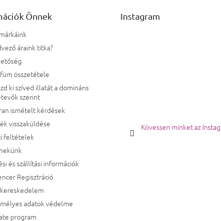
mációk Önnek
Instagram
 márkáink
vező áraink titka?
hetőség
rfüm összetétele
zd ki szíved illatát a domináns
tevők szerint
ran ismételt kérdések
ék visszaküldése
Kövessen minket az Insta
i feltételek
 nekünk
ési és szállítási információk
encer Regisztráció
kereskedelem
emélyes adatok védelme
iate program