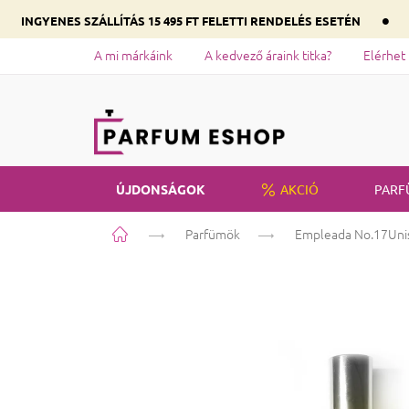
•
INGYENES SZÁLLÍTÁS 15 495 FT FELETTI RENDELÉS ESETÉN
A mi márkáink
A kedvező áraink titka?
Elérhet
ÚJDONSÁGOK
AKCIÓ
PARF
Kezdőlap
Parfümök
Empleada No.17
Uni