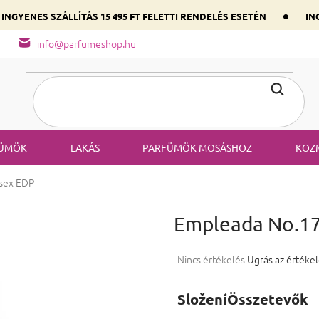
•
INGYENES SZÁLLÍTÁS 15 495 FT FELETTI RENDELÉS ESETÉN
ING
őség
A parfüm összetétele
Válaszd ki szíved illatát a domináns
info@parfumeshop.hu
ÜMÖK
LAKÁS
PARFÜMÖK MOSÁSHOZ
KOZ
sex EDP
Empleada No.1
A termék átlagos értékelése 5-ből
Nincs értékelés
Ugrás az értéke
SloženíÖsszetevők