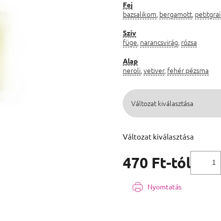
Fej
bazsalikom
,
bergamott
,
petitgra
Szív
füge
,
narancsvirág
,
rózsa
Alap
neroli
,
vetiver
,
fehér pézsma
Változat kiválasztása
470 Ft
-tól
Egységár:
Nyomtatás