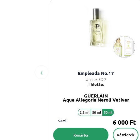
‹
Empleada No.17
Unisex EDP
,
ihlette:
GUERLAIN
Aqua Allegoria Neroli Vetiver
2,5 ml
50 ml
50 ml
50 ml
6 000 Ft
Részletek
Kosárba