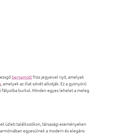
pezsgő
bergamott
friss jegyeivel nyit, amelyek
a
, amelyek az illat szívét alkotják. Ez a gyönyörű
fátyolba burkol. Minden egyes lehelet a meleg
nhet üzleti találkozókon, társasági eseményeken
k harmóniában egyesülnek a modern és elegáns