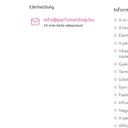
Elérhetőség
Infor
info@parfumeshop.hu
A mi
24 órán belül válaszolunk
A ked
Elér
A pa
Válas
össze
Gyak
Term
Üzlet
Írjon
Fizet
Influ
Nagy
A sz
Affil