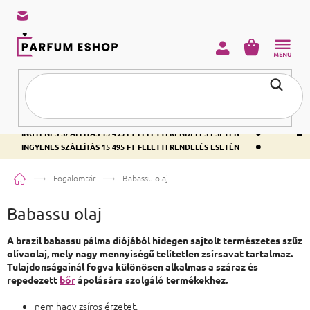
KOSÁR
•
INGYENES SZÁLLÍTÁS 15 495 FT FELETTI RENDELÉS ESETÉN
•
INGYENES SZÁLLÍTÁS 15 495 FT FELETTI RENDELÉS ESETÉN
•
INGYENES SZÁLLÍTÁS 15 495 FT FELETTI RENDELÉS ESETÉN
Kezdőlap
Fogalomtár
Babassu olaj
Babassu olaj
A brazil babassu pálma diójából hidegen sajtolt természetes szűz
olívaolaj, mely nagy mennyiségű telítetlen zsírsavat tartalmaz.
Tulajdonságainál fogva különösen alkalmas a száraz és
repedezett
bőr
ápolására szolgáló termékekhez.
nem hagy zsíros érzetet.