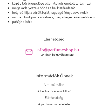
küzd a bőr öregedése ellen (tokotrienololt tartalmaz)
megakadályozza a bőr és a haj kiszáradását
helyreállítja a sérült hajat, ragyogó fényt adva nekik
minden bőrtípusra alkalmas, még a legérzékenyebbre is
puhítja a bőrt
Lábléc
Elérhetőség
info@parfumeshop.hu
24 órán belül válaszolunk
Információk Önnek
A mi márkáink
A kedvező áraink titka?
Elérhetőség
A parfüm összetétele