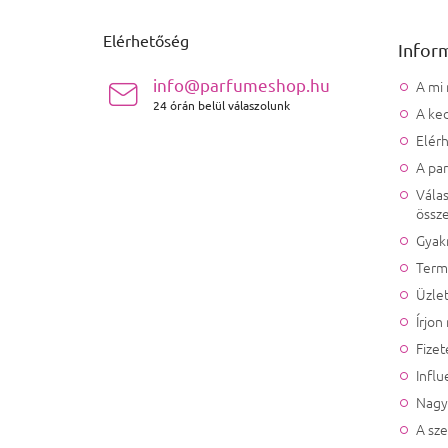
Elérhetőség
Infor
info@parfumeshop.hu
A mi
24 órán belül válaszolunk
A ked
Elér
A pa
Válas
össze
Gyak
Term
Üzlet
Írjon
Fizet
Influ
Nagy
A sz