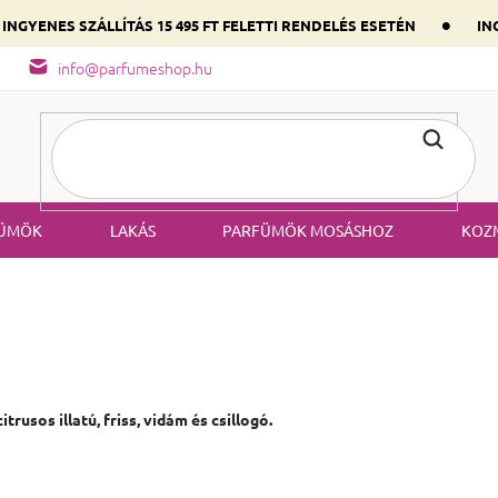
•
INGYENES SZÁLLÍTÁS 15 495 FT FELETTI RENDELÉS ESETÉN
ING
őség
A parfüm összetétele
Válaszd ki szíved illatát a domináns
info@parfumeshop.hu
ÜMÖK
LAKÁS
PARFÜMÖK MOSÁSHOZ
KOZ
citrusos illatú, friss, vidám és csillogó.