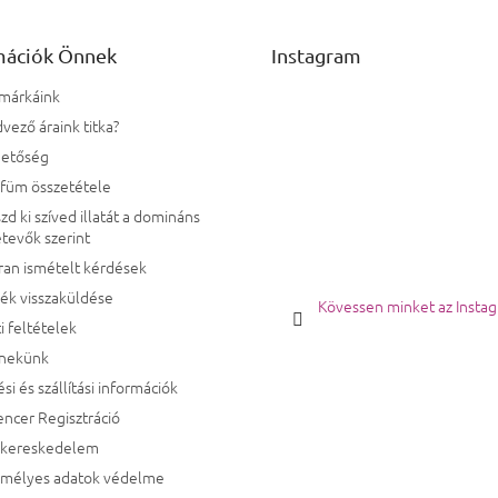
mációk Önnek
Instagram
 márkáink
vező áraink titka?
hetőség
rfüm összetétele
zd ki szíved illatát a domináns
tevők szerint
ran ismételt kérdések
ék visszaküldése
Kövessen minket az Insta
i feltételek
 nekünk
ési és szállítási információk
encer Regisztráció
kereskedelem
emélyes adatok védelme