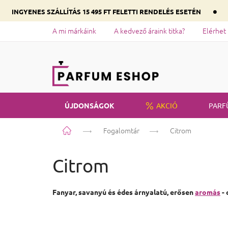
•
INGYENES SZÁLLÍTÁS 15 495 FT FELETTI RENDELÉS ESETÉN
A mi márkáink
A kedvező áraink titka?
Elérhet
ÚJDONSÁGOK
AKCIÓ
PARF
Kezdőlap
Fogalomtár
Citrom
Citrom
Fanyar, savanyú és édes árnyalatú, erősen
aromás
- 
Lábléc