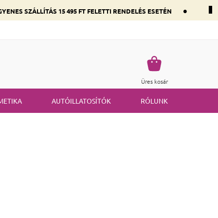
•
YENES SZÁLLÍTÁS 15 495 FT FELETTI RENDELÉS ESETÉN
 összetevők szerint
Gyakran ismételt kérdések
Termék visszakü
Kosár
Üres kosár
METIKA
AUTÓILLATOSÍTÓK
RÓLUNK