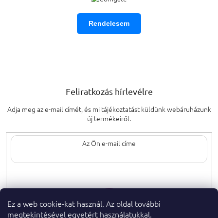
Rendelesem
Feliratkozás hírlevélre
Adja meg az e-mail címét, és mi tájékoztatást küldünk webáruházunk
új termékeiről.
Az e-mail címének megadásával elfogadja
a személyes adatok védelmének
feltételeit.
Ez a web cookie-kat használ. Az oldal további
megtekintésével egyetért használatukkal.