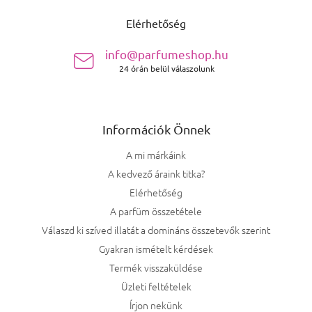
Elérhetőség
info@parfumeshop.hu
24 órán belül válaszolunk
Információk Önnek
A mi márkáink
A kedvező áraink titka?
Elérhetőség
A parfüm összetétele
Válaszd ki szíved illatát a domináns összetevők szerint
Gyakran ismételt kérdések
Termék visszaküldése
Üzleti feltételek
Írjon nekünk