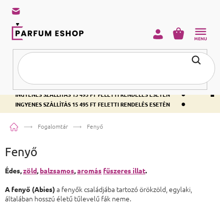
KOSÁR
•
INGYENES SZÁLLÍTÁS 15 495 FT FELETTI RENDELÉS ESETÉN
•
INGYENES SZÁLLÍTÁS 15 495 FT FELETTI RENDELÉS ESETÉN
•
INGYENES SZÁLLÍTÁS 15 495 FT FELETTI RENDELÉS ESETÉN
Kezdőlap
Fogalomtár
Fenyő
Fenyő
Édes,
zöld
,
balzsamos
,
aromás
fűszeres illat
.
a fenyők családjába tartozó örökzöld, egylaki,
A fenyő (Abies)
általában hosszú életű tűlevelű fák neme.
Lábléc