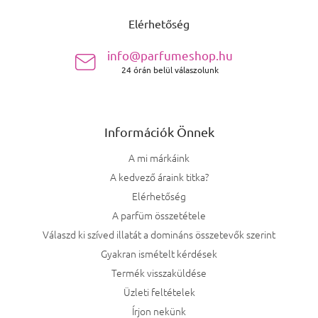
Elérhetőség
info@parfumeshop.hu
24 órán belül válaszolunk
Információk Önnek
A mi márkáink
A kedvező áraink titka?
Elérhetőség
A parfüm összetétele
Válaszd ki szíved illatát a domináns összetevők szerint
Gyakran ismételt kérdések
Termék visszaküldése
Üzleti feltételek
Írjon nekünk