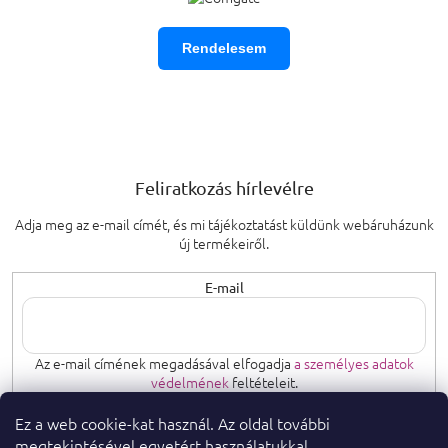
Rendelesem
Feliratkozás hírlevélre
Adja meg az e-mail címét, és mi tájékoztatást küldünk webáruházunk
új termékeiről.
E-mail
Az e-mail címének megadásával elfogadja
a személyes adatok
védelmének
feltételeit.
Ez a web cookie-kat használ. Az oldal további
FELIRATKOZÁS
megtekintésével egyetért használatukkal.