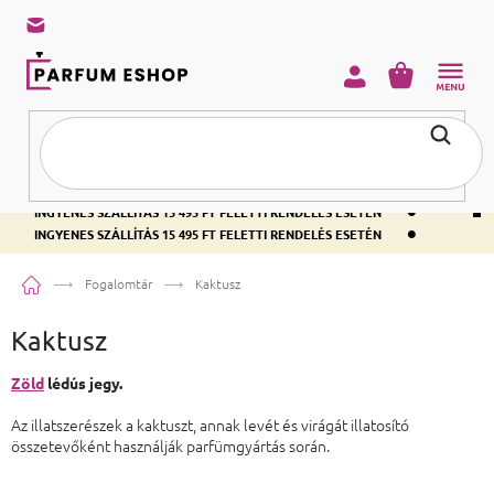
KOSÁR
•
INGYENES SZÁLLÍTÁS 15 495 FT FELETTI RENDELÉS ESETÉN
•
INGYENES SZÁLLÍTÁS 15 495 FT FELETTI RENDELÉS ESETÉN
•
INGYENES SZÁLLÍTÁS 15 495 FT FELETTI RENDELÉS ESETÉN
Kezdőlap
Fogalomtár
Kaktusz
Kaktusz
Zöld
lédús jegy.
Az illatszerészek a kaktuszt, annak levét és virágát illatosító
összetevőként használják parfümgyártás során.
Lábléc