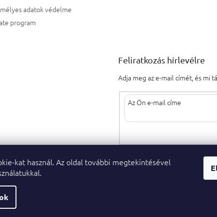
emélyes adatok védelme
iate program
Feliratkozás hírlevélre
Adja meg az e-mail címét, és mi 
Az e-mail címének megadásával elf
kie-kat használ. Az oldal további megtekintésével
E
ználatukkal.
sok
 jog fenntartva.