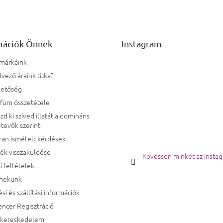
mációk Önnek
Instagram
 márkáink
vező áraink titka?
hetőség
rfüm összetétele
zd ki szíved illatát a domináns
tevők szerint
ran ismételt kérdések
ék visszaküldése
Kövessen minket az Insta
i feltételek
 nekünk
ési és szállítási információk
encer Regisztráció
kereskedelem