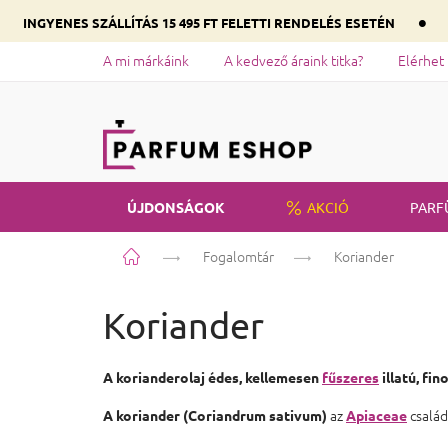
•
INGYENES SZÁLLÍTÁS 15 495 FT FELETTI RENDELÉS ESETÉN
A mi márkáink
A kedvező áraink titka?
Elérhet
ÚJDONSÁGOK
AKCIÓ
PARF
Kezdőlap
Fogalomtár
Koriander
Koriander
A korianderolaj édes, kellemesen
fűszeres
illatú, fi
az
család
A koriander (Coriandrum sativum)
Apiaceae