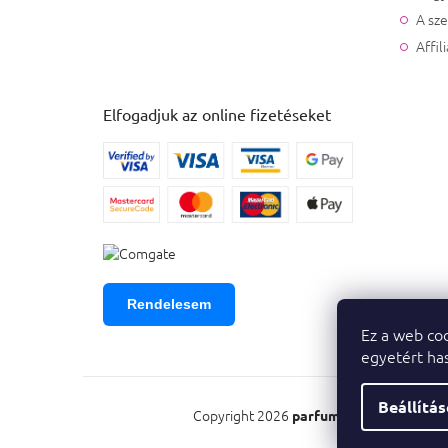
A sz
Affil
Elfogadjuk az online fizetéseket
Rendelesem
Ez a web coo
egyetért has
Beállítá
Copyright 2026
. Minden
parfumeshop.hu