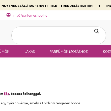
•
INGYENES SZÁLLÍTÁS 15 495 FT FELETTI RENDELÉS ESETÉN
ING
őség
A parfüm összetétele
Válaszd ki szíved illatát a domináns
info@parfumeshop.hu
ÜMÖK
LAKÁS
PARFÜMÖK MOSÁSHOZ
KOZ
nom
fás
, borsos felhanggal.
 egynyári növénye, amely a Földközi-tengeren honos.