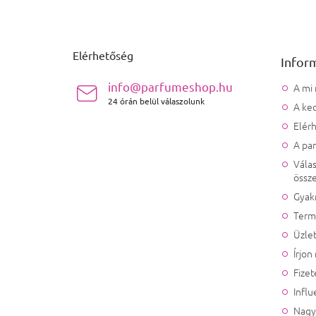
Lábléc
Elérhetőség
Infor
info@parfumeshop.hu
A mi
24 órán belül válaszolunk
A ked
Elér
A pa
Válas
össze
Gyak
Term
Üzlet
Írjon
Fizet
Influ
Nagy