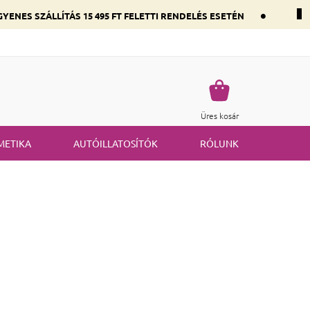
•
YENES SZÁLLÍTÁS 15 495 FT FELETTI RENDELÉS ESETÉN
 összetevők szerint
Gyakran ismételt kérdések
Termék visszakü
Kosár
Üres kosár
METIKA
AUTÓILLATOSÍTÓK
RÓLUNK