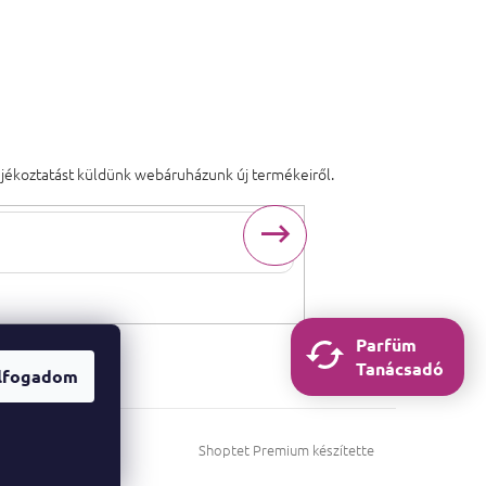
tájékoztatást küldünk webáruházunk új termékeiről.
ogadja
a személyes adatok védelmének
feltételeit.
Parfüm
Tanácsadó
lfogadom
Shoptet Premium készítette