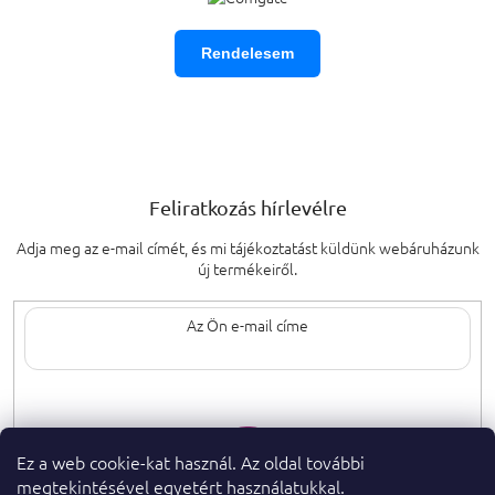
Rendelesem
Feliratkozás hírlevélre
Adja meg az e-mail címét, és mi tájékoztatást küldünk webáruházunk
új termékeiről.
Az e-mail címének megadásával elfogadja
a személyes adatok védelmének
feltételeit.
Ez a web cookie-kat használ. Az oldal további
megtekintésével egyetért használatukkal.