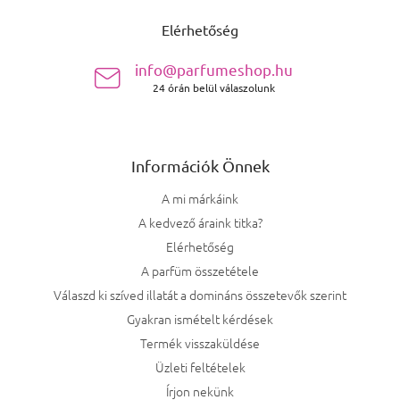
Elérhetőség
info@parfumeshop.hu
24 órán belül válaszolunk
Információk Önnek
A mi márkáink
A kedvező áraink titka?
Elérhetőség
A parfüm összetétele
Válaszd ki szíved illatát a domináns összetevők szerint
Gyakran ismételt kérdések
Termék visszaküldése
Üzleti feltételek
Írjon nekünk