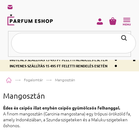
KOSÁR
•
INGYENES SZÁLLÍTÁS 15 495 FT FELETTI RENDELÉS ESETÉN
•
INGYENES SZÁLLÍTÁS 15 495 FT FELETTI RENDELÉS ESETÉN
•
INGYENES SZÁLLÍTÁS 15 495 FT FELETTI RENDELÉS ESETÉN
Kezdőlap
Fogalomtár
Mangosztán
Mangosztán
Édes és csípős illat enyhén csípős gyümölcsös felhanggal.
A finom mangosztán (Garcinia mangostana) egy trópusi örökzöld fa,
amely Indonéziában, a Szunda-szigeteken és a Maluku-szigeteken
őshonos.
Lábléc