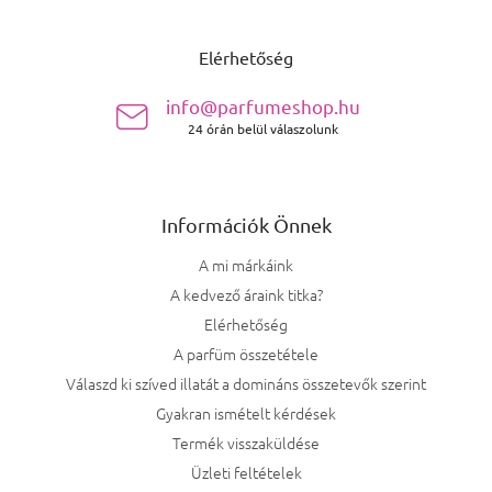
Lábléc
Elérhetőség
info@parfumeshop.hu
24 órán belül válaszolunk
Információk Önnek
A mi márkáink
A kedvező áraink titka?
Elérhetőség
A parfüm összetétele
Válaszd ki szíved illatát a domináns összetevők szerint
Gyakran ismételt kérdések
Termék visszaküldése
Üzleti feltételek