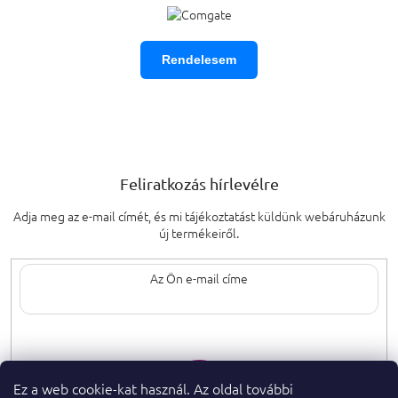
Rendelesem
Feliratkozás hírlevélre
Adja meg az e-mail címét, és mi tájékoztatást küldünk webáruházunk
új termékeiről.
Az e-mail címének megadásával elfogadja
a személyes adatok védelmének
feltételeit.
Ez a web cookie-kat használ. Az oldal további