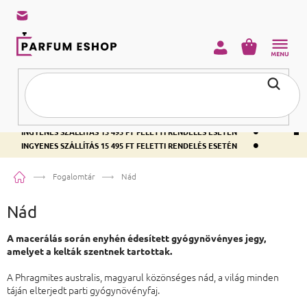
KOSÁR
•
INGYENES SZÁLLÍTÁS 15 495 FT FELETTI RENDELÉS ESETÉN
•
INGYENES SZÁLLÍTÁS 15 495 FT FELETTI RENDELÉS ESETÉN
•
INGYENES SZÁLLÍTÁS 15 495 FT FELETTI RENDELÉS ESETÉN
Kezdőlap
Fogalomtár
Nád
Nád
A macerálás során enyhén édesített gyógynövényes jegy,
amelyet a kelták szentnek tartottak.
A Phragmites australis, magyarul közönséges nád, a világ minden
táján elterjedt parti gyógynövényfaj.