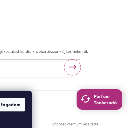
tájékoztatást küldünk webáruházunk új termékeiről.
ogadja
a személyes adatok védelmének
feltételeit.
Parfüm
Tanácsadó
lfogadom
Shoptet Premium készítette