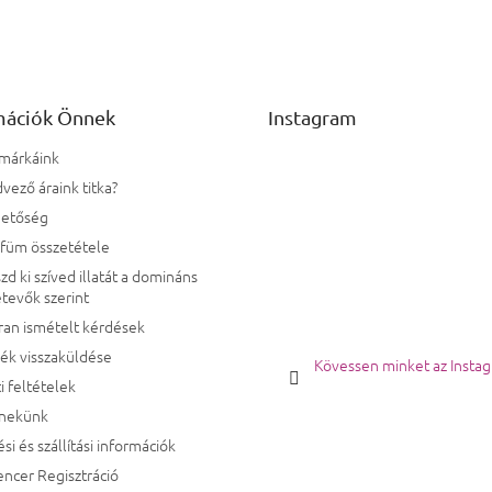
mációk Önnek
Instagram
 márkáink
vező áraink titka?
hetőség
rfüm összetétele
zd ki szíved illatát a domináns
tevők szerint
ran ismételt kérdések
ék visszaküldése
Kövessen minket az Insta
i feltételek
 nekünk
ési és szállítási információk
encer Regisztráció