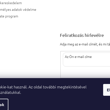
kereskedelem
emélyes adatok védelme
iate program
Feliratkozás hírlevélre
Adja meg az e-mail címét, és mi 
Az e-mail címének megadásával elf
kie-kat használ. Az oldal további megtekintésével
E
ználatukkal.
sok
 jog fenntartva.