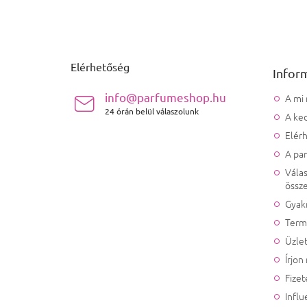
Lábléc
Elérhetőség
Infor
info@parfumeshop.hu
A mi
24 órán belül válaszolunk
A ked
Elér
A pa
Válas
össze
Gyak
Term
Üzlet
Írjon
Fizet
Influ