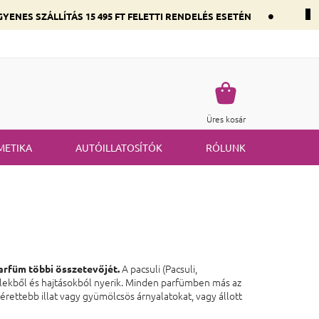
•
YENES SZÁLLÍTÁS 15 495 FT FELETTI RENDELÉS ESETÉN
 összetevők szerint
Gyakran ismételt kérdések
Termék visszakü
Kosár
Üres kosár
METIKA
AUTÓILLATOSÍTÓK
RÓLUNK
A pacsuli (Pacsuli,
parfüm többi összetevőjét.
evelekből és hajtásokból nyerik. Minden parfümben más az
az érettebb illat vagy gyümölcsös árnyalatokat, vagy állott