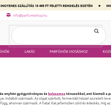
•
INGYENES SZÁLLÍTÁS 15 495 FT FELETTI RENDELÉS ESETÉN
ING
őség
A parfüm összetétele
Válaszd ki szíved illatát a domináns
info@parfumeshop.hu
ÜMÖK
LAKÁS
PARFÜMÖK MOSÁSHOZ
KOZ
és enyhén gyógynövényes és
balzsamos
tónusokkal,
ami kiemeli a 
e. Indiából származik. Az olajat szárított, fermentált kézzel szüretelt l
től függ, ahonnan származik. A fiatal illat jellemzően zöld és édeskés, míg 