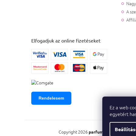
Nagy
A sz
Affil
Elfogadjuk az online fizetéseket
Rendelesem
Ez a web coo
egyetért has
Beállítá
Copyright 2026
. Minden
parfumeshop.hu