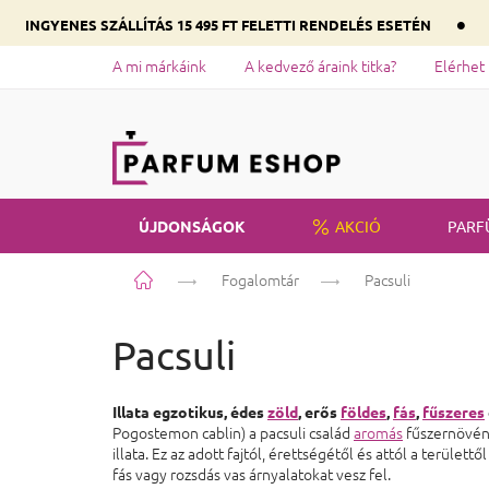
•
INGYENES SZÁLLÍTÁS 15 495 FT FELETTI RENDELÉS ESETÉN
A mi márkáink
A kedvező áraink titka?
Elérhet
ÚJDONSÁGOK
AKCIÓ
PARF
Kezdőlap
Fogalomtár
Pacsuli
Pacsuli
Illata egzotikus, édes
zöld
, erős
földes
,
fás
,
fűszeres
Pogostemon cablin) a pacsuli család
aromás
fűszernövény
illata. Ez az adott fajtól, érettségétől és attól a terület
fás vagy rozsdás vas árnyalatokat vesz fel.