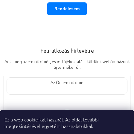
Rendelesem
Feliratkozás hírlevélre
Adja meg az e-mail címét, és mi tájékoztatást küldünk webáruházunk
új termékeiről.
Az e-mail címének megadásával elfogadja
a személyes adatok védelmének
feltételeit.
Ez a web cookie-kat használ. Az oldal további
megtekintésével egyetért használatukkal.