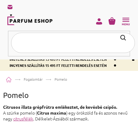
KOSÁR
•
INGYENES SZÁLLÍTÁS 15 495 FT FELETTI RENDELÉS ESETÉN
•
INGYENES SZÁLLÍTÁS 15 495 FT FELETTI RENDELÉS ESETÉN
•
INGYENES SZÁLLÍTÁS 15 495 FT FELETTI RENDELÉS ESETÉN
Kezdőlap
Fogalomtár
Pomelo
Pomelo
Citrusos illata grépfrútra emlékeztet, de kevésbé csípős.
A szürke pomelo (
) egy örökzöld fa és azonos nevű
Citrus maxima
nagy
citrusfélék
. Délkelet-Ázsiából származik.
Lábléc