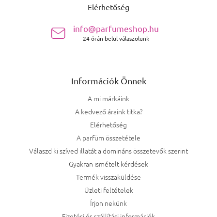
Elérhetőség
info@parfumeshop.hu
24 órán belül válaszolunk
Információk Önnek
A mi márkáink
A kedvező áraink titka?
Elérhetőség
A parfüm összetétele
Válaszd ki szíved illatát a domináns összetevők szerint
Gyakran ismételt kérdések
Termék visszaküldése
Üzleti feltételek
Írjon nekünk
Fizetési és szállítási információk