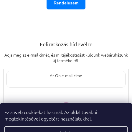
Rendelesem
Feliratkozás hírlevélre
Adja meg az e-mail címét, és mi tájékoztatást küldünk webáruházunk
új termékeiről.
Az e-mail címének megadásával elfogadja
a személyes adatok védelmének
feltételeit.
Ez a web cookie-kat használ. Az oldal további
megtekintésével egyetért használatukkal.