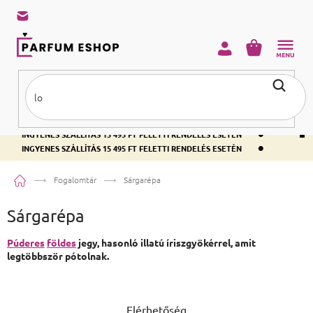
KOSÁR
•
INGYENES SZÁLLÍTÁS 15 495 FT FELETTI RENDELÉS ESETÉN
•
INGYENES SZÁLLÍTÁS 15 495 FT FELETTI RENDELÉS ESETÉN
•
INGYENES SZÁLLÍTÁS 15 495 FT FELETTI RENDELÉS ESETÉN
Kezdőlap
Fogalomtár
Sárgarépa
Sárgarépa
Púderes
földes
jegy, hasonló illatú íriszgyökérrel, amit
legtöbbször pótolnak.
Lábléc
Elérhetőség