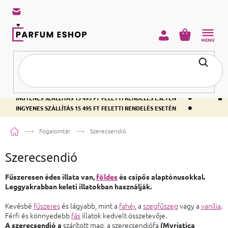
KOSÁR
•
INGYENES SZÁLLÍTÁS 15 495 FT FELETTI RENDELÉS ESETÉN
•
INGYENES SZÁLLÍTÁS 15 495 FT FELETTI RENDELÉS ESETÉN
•
INGYENES SZÁLLÍTÁS 15 495 FT FELETTI RENDELÉS ESETÉN
Kezdőlap
Fogalomtár
Szerecsendió
Szerecsendió
Fűszeresen édes illata van,
földes
és csípős alaptónusokkal.
Leggyakrabban keleti illatokban használják.
Kevésbé
fűszeres
és lágyabb, mint a
fahéj
, a
szegfűszeg
vagy a
vanília
.
Férfi és könnyedebb
fás
illatok kedvelt összetevője.
szárított mag, a szerecsendiófa
A szerecsendió a
(Myristica