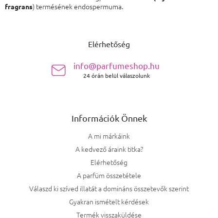
) termésének endospermuma.
fragrans
Lábléc
Elérhetőség
info@parfumeshop.hu
24 órán belül válaszolunk
Információk Önnek
A mi márkáink
A kedvező áraink titka?
Elérhetőség
A parfüm összetétele
Válaszd ki szíved illatát a domináns összetevők szerint
Gyakran ismételt kérdések
Termék visszaküldése