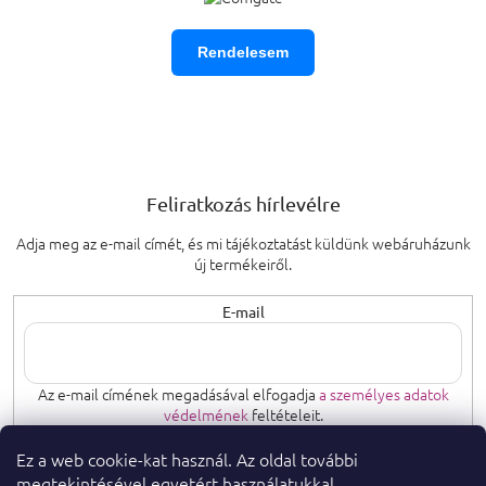
Rendelesem
Feliratkozás hírlevélre
Adja meg az e-mail címét, és mi tájékoztatást küldünk webáruházunk
új termékeiről.
E-mail
Az e-mail címének megadásával elfogadja
a személyes adatok
védelmének
feltételeit.
Ez a web cookie-kat használ. Az oldal további
FELIRATKOZÁS
megtekintésével egyetért használatukkal.