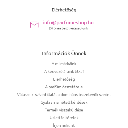
Elérhetőség
info@parfumeshop.hu
24 órán belül válaszolunk
Információk Önnek
A mi márkáink
A kedvező áraink titka?
Elérhetőség
A parfüm összetétele
Válaszd ki szíved illatát a domináns összetevők szerint
Gyakran ismételt kérdések
Termék visszaküldése
Üzleti feltételek
Írjon nekünk