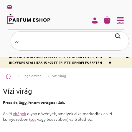
KOSÁR
•
INGYENES SZÁLLÍTÁS 15 495 FT FELETTI RENDELÉS ESETÉN
•
INGYENES SZÁLLÍTÁS 15 495 FT FELETTI RENDELÉS ESETÉN
•
INGYENES SZÁLLÍTÁS 15 495 FT FELETTI RENDELÉS ESETÉN
Kezdőlap
Fogalomtár
Vízi virág
Vízi virág
Friss és lágy, finom virágos illat.
A vízi
virágok
olyan növények, amelyek alkalmazkodtak a vízi
környezetben (
sós
vagy édesvízben) való élethez.
Lábléc