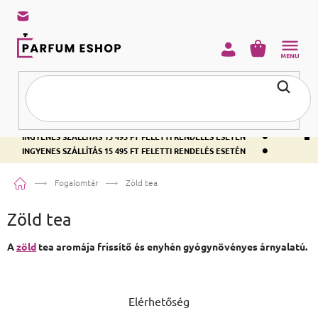
KOSÁR
•
INGYENES SZÁLLÍTÁS 15 495 FT FELETTI RENDELÉS ESETÉN
•
INGYENES SZÁLLÍTÁS 15 495 FT FELETTI RENDELÉS ESETÉN
•
INGYENES SZÁLLÍTÁS 15 495 FT FELETTI RENDELÉS ESETÉN
Kezdőlap
Fogalomtár
Zöld tea
Zöld tea
A
zöld
tea aromája frissítő és enyhén gyógynövényes árnyalatú.
Lábléc
Elérhetőség