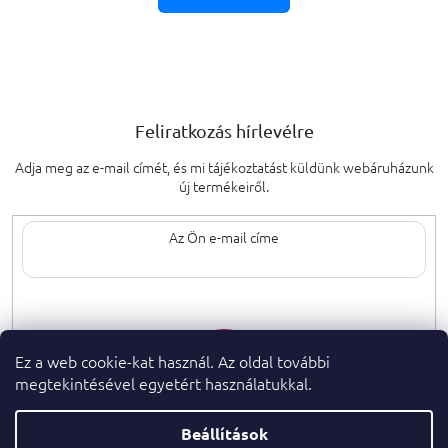
Feliratkozás hírlevélre
Adja meg az e-mail címét, és mi tájékoztatást küldünk webáruházunk
új termékeiről.
Az e-mail címének megadásával elfogadja
a személyes adatok védelmének
feltételeit.
Ez a web cookie-kat használ. Az oldal további
megtekintésével egyetért használatukkal.
Beállítások