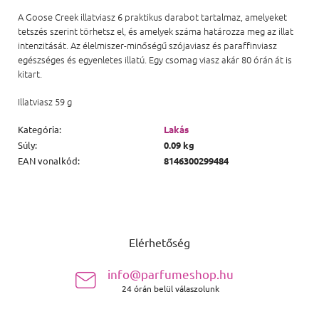
A Goose Creek illatviasz 6 praktikus darabot tartalmaz, amelyeket
tetszés szerint törhetsz el, és amelyek száma határozza meg az illat
intenzitását. Az élelmiszer-minőségű szójaviasz és paraffinviasz
egészséges és egyenletes illatú. Egy csomag viasz akár 80 órán át is
kitart.
Illatviasz 59 g
Kategória
:
Lakás
Súly
:
0.09 kg
EAN vonalkód
:
8146300299484
Lábléc
Elérhetőség
info@parfumeshop.hu
24 órán belül válaszolunk