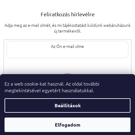
Feliratkozás hírlevélre
Adja meg az e-mail címét, és mi tájékoztatást küldünk webáruházunk
új termékeiről.
Az e-mail címének megadásával elfogadja
a személyes adatok védelmének
feltételeit.
Ez a web cookie-kat használ. Az oldal további
megtekintésével egyetért használatukkal.
Beállítások
Copyright 2026
. Minden jog fenntartva.
parfumeshop.hu
Parfüm
Shoptet Premium készítette
Elfogadom
Tanácsadó