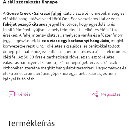
A téli szórakozás ünnepe
A
illatú viasz a téli ünnepek meleg és
Goose Creek - Szikrázó
fahéj
élénkítő hangulatával veszi körül Önt. Ez a varázslatos illat az édes
jegyekkel ötvözi, hogy egyedülálló és
fahéjat pezsgő citrusos
frissítő élményt nyújtson, amely felmelegíti a lelkét és élénkíti az
érzékeit. A fahéj intenzív illatával, amelyet a
vanília
és a
fűszer
finom
jegyei egészítenek ki,
, meghitt
ez a viasz egy karácsonyi hangulatú
környezetbe repíti Önt. Tökéletes a családdal és barátokkal töltött
ünnepi pillanatokhoz, ez az illat az ünnepi sütés és a téli esték örömeit
idézi fel. Az 50-80 órás eltarthatósági idővel ez a viasz tökéletes
választás bármilyen alkalomra, akár ünnepséget tervez, akár csak
otthonában szeretne meghitt hangulatot teremteni. Hagyományos és
elektromos aromaterápiás gépekhez egyaránt alkalmas, és nem
igényel feltöltést.
Kérdés
Megosztás