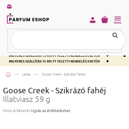
KOSÁR
•
INGYENES SZÁLLÍTÁS 15 495 FT FELETTI RENDELÉS ESETÉN
•
INGYENES SZÁLLÍTÁS 15 495 FT FELETTI RENDELÉS ESETÉN
•
INGYENES SZÁLLÍTÁS 15 495 FT FELETTI RENDELÉS ESETÉN
Kezdőlap
Lakás
Goose Creek - Szikrázó fahéj
Illatviasz 59 g
Goose Creek - Szikrázó fahéj
Illatviasz 59 g
A termék átlagos értékelése 5-ből 0,0 csillag.
Nincs értékelés
Ugrás az értékeléshez