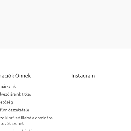
Bővebben
Bővebb
Listairányí
mációk Önnek
Instagram
 márkáink
vező áraink titka?
hetőség
rfüm összetétele
zd ki szíved illatát a domináns
tevők szerint
ran ismételt kérdések