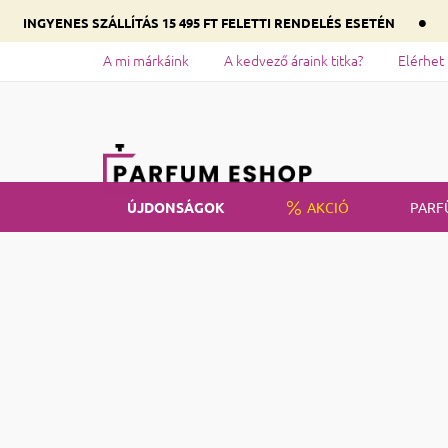
•
INGYENES SZÁLLÍTÁS 15 495 FT FELETTI RENDELÉS ESETÉN
A mi márkáink
A kedvező áraink titka?
Elérhet
ÚJDONSÁGOK
AKCIÓ
PARF
Kezdőlap
Parfümök
Gucci
Oldalsó panel
Gucc
Ár
470
Ft
9990
Ft
Női illat
Parfüms