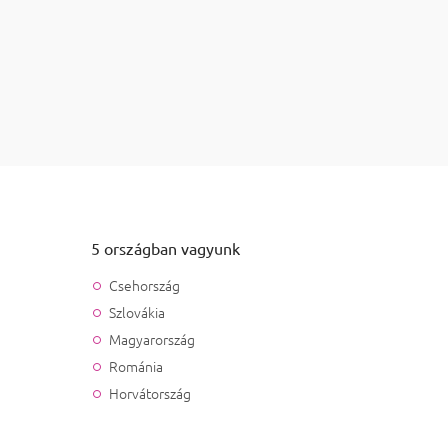
en
Bővebben
tás elemei
5 országban vagyunk
Csehország
Szlovákia
Magyarország
Románia
Horvátország