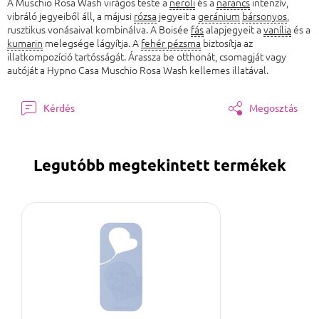
A Muschio Rosa Wash virágos teste a
neroli
és a
narancs
intenzív,
vibráló jegyeiből áll, a májusi
rózsa
jegyeit a
geránium
bársonyos
,
rusztikus vonásaival kombinálva. A Boisée
fás
alapjegyeit a
vanília
és a
kumarin
melegsége lágyítja. A
fehér pézsma
biztosítja az
illatkompozíció tartósságát. Árassza be otthonát, csomagját vagy
autóját a Hypno Casa Muschio Rosa Wash kellemes illatával.
Kérdés
Megosztás
Legutóbb megtekintett termékek