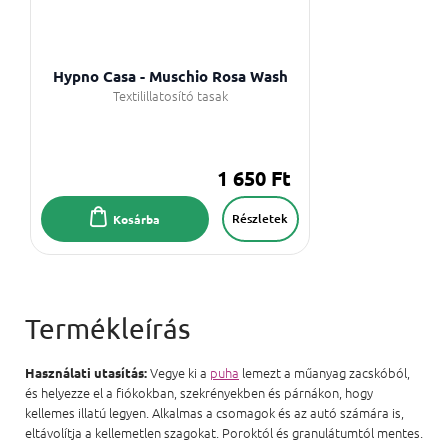
Hypno Casa - Muschio Rosa Wash
Textilillatosító tasak
1 650 Ft
Részletek
Kosárba
Vegye ki a
puha
lemezt a műanyag zacskóból,
Használati utasítás:
és helyezze el a fiókokban, szekrényekben és párnákon, hogy
kellemes illatú legyen. Alkalmas a csomagok és az autó számára is,
eltávolítja a kellemetlen szagokat. Poroktól és granulátumtól mentes.