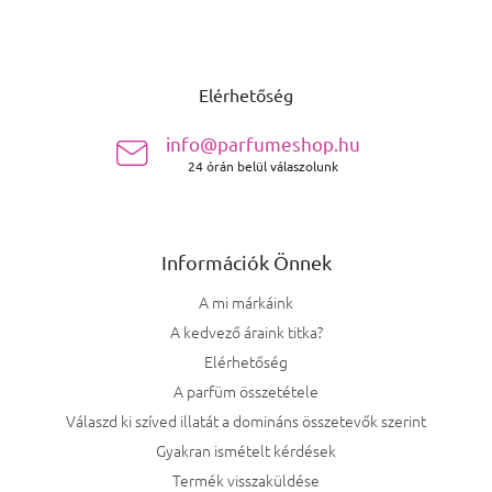
Lábléc
Elérhetőség
info@parfumeshop.hu
24 órán belül válaszolunk
Információk Önnek
A mi márkáink
A kedvező áraink titka?
Elérhetőség
A parfüm összetétele
Válaszd ki szíved illatát a domináns összetevők szerint
Gyakran ismételt kérdések
Termék visszaküldése