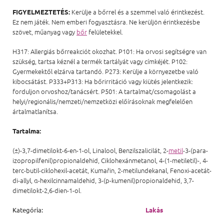
Kerülje a bőrrel és a szemmel való érintkezést.
FIGYELMEZTETÉS:
Ez nem játék. Nem emberi fogyasztásra. Ne kerüljön érintkezésbe
szövet, műanyag vagy
bőr
felületekkel.
H317: Allergiás bőrreakciót okozhat. P101: Ha orvosi segítségre van
szükség, tartsa kéznél a termék tartályát vagy címkéjét. P102:
Gyermekektől elzárva tartandó. P273: Kerülje a környezetbe való
kibocsátást. P333+P313: Ha bőrirritáció vagy kiütés jelentkezik:
forduljon orvoshoz/tanácsért. P501: A tartalmat/csomagolást a
helyi/regionális/nemzeti/nemzetközi előírásoknak megfelelően
ártalmatlanítsa.
Tartalma:
(±)-3,7-dimetilokt-6-en-1-ol, Linalool, Benzilszalicilát, 2-
metil
-3-(para-
izopropilfenil)propionaldehid, Ciklohexánmetanol, 4-(1-metiletil)-, 4-
terc-butil-ciklohexil-acetát, Kumařin, 2-metilundekanal, Fenoxi-acetát-
di-allyl, α-hexilcinnamaldehid, 3-(p-kumenil)propionaldehid, 3,7-
dimetilokt-2,6-dien-1-ol.
Kategória
:
Lakás