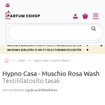
KOSÁR
•
INGYENES SZÁLLÍTÁS 15 495 FT FELETTI RENDELÉS ESETÉN
•
INGYENES SZÁLLÍTÁS 15 495 FT FELETTI RENDELÉS ESETÉN
•
INGYENES SZÁLLÍTÁS 15 495 FT FELETTI RENDELÉS ESETÉN
Kezdőlap
Lakás
Hypno Casa - Muschio Rosa Wash
Textilillatosító tasak
Hypno Casa - Muschio Rosa Wash
Textilillatosító tasak
A termék átlagos értékelése 5-ből 0,0 csillag.
Nincs értékelés
Ugrás az értékeléshez