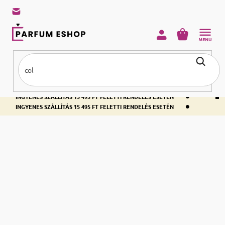
KOSÁR
•
INGYENES SZÁLLÍTÁS 15 495 FT FELETTI RENDELÉS ESETÉN
•
INGYENES SZÁLLÍTÁS 15 495 FT FELETTI RENDELÉS ESETÉN
•
INGYENES SZÁLLÍTÁS 15 495 FT FELETTI RENDELÉS ESETÉN
Kezdőlap
Parfümök
Jean Paul Gaultier
Jean Paul Gaultier
Női illatok
Férfi illatok