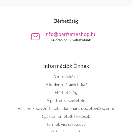
Lábléc
Elérhetőség
info@parfumeshop.hu
24 órán belül válaszolunk
Információk Önnek
A mi márkáink
A kedvező áraink titka?
Elérhetőség
A parfüm összetétele
Válaszd ki szíved illatát a domináns összetevők szerint
Gyakran ismételt kérdések
Termék visszaküldése