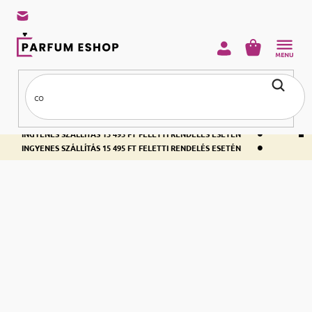
KOSÁR
•
INGYENES SZÁLLÍTÁS 15 495 FT FELETTI RENDELÉS ESETÉN
•
INGYENES SZÁLLÍTÁS 15 495 FT FELETTI RENDELÉS ESETÉN
•
INGYENES SZÁLLÍTÁS 15 495 FT FELETTI RENDELÉS ESETÉN
Kezdőlap
Lakás
Lakás
Nagyon fontos, hogy lakásotokban jól érezzétek magatokat. Hol máshol
érezhető a
biztonság, nyugalom és öröm
, mint
otthonunkban
? A jól
választott
lakásillatosító
segít megteremteni a igazi
otthon érzését
,
amelyben nem csak te érzed jól magad, de lakótarsaid és vendégeid is.