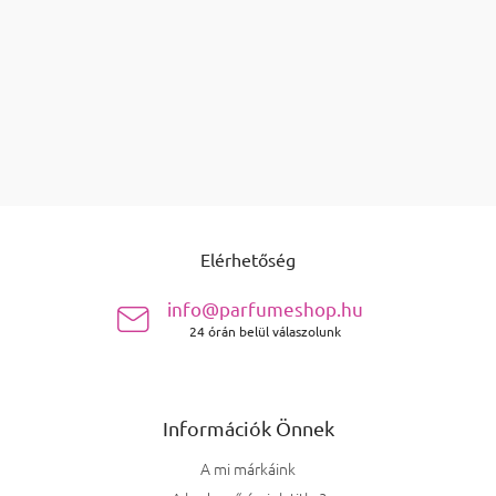
3 060 Ft
Kosárba
összesen
termék
8
Listairányítás elemei
Lábléc
Elérhetőség
info@parfumeshop.hu
24 órán belül válaszolunk
Információk Önnek
A mi márkáink