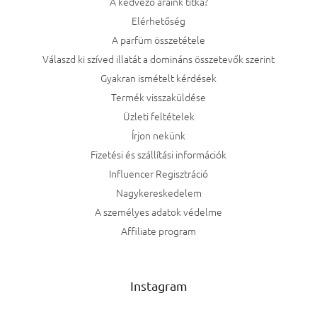
A kedvező áraink titka?
Elérhetőség
A parfüm összetétele
Válaszd ki szíved illatát a domináns összetevők szerint
Gyakran ismételt kérdések
Termék visszaküldése
Üzleti feltételek
Írjon nekünk
Fizetési és szállítási információk
Influencer Regisztráció
Nagykereskedelem
A személyes adatok védelme
Affiliate program
Instagram