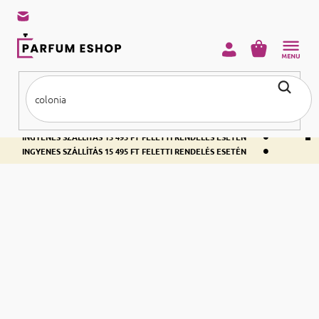
KOSÁR
•
INGYENES SZÁLLÍTÁS 15 495 FT FELETTI RENDELÉS ESETÉN
•
INGYENES SZÁLLÍTÁS 15 495 FT FELETTI RENDELÉS ESETÉN
•
INGYENES SZÁLLÍTÁS 15 495 FT FELETTI RENDELÉS ESETÉN
Kezdőlap
Parfümök
Női illatok
Eau de Parfum
Női EDP
Megérdemli, hogy
és minden helyzetben jól érezze
egész nap illatozzon
magát. Válasszon romantikus
virágillatot
, friss
citrusos
, vagy például
mámorító
orientális
illatot. Az
8 és 15 % illóolaj
eau de parfum
tartalmával a második legerősebb illatszer.