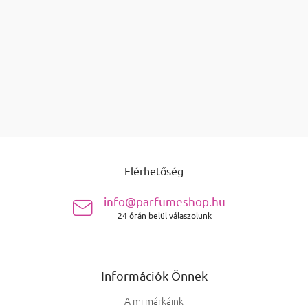
TOVÁBBI 20 BETÖLTÉSE
Lapozás
5
1
Listairányítás elemei
összesen
termék
88
FEL
Lábléc
Elérhetőség
info@parfumeshop.hu
24 órán belül válaszolunk
Információk Önnek
A mi márkáink