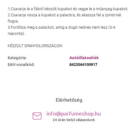
1.Csavarja le a fából készült kupakot és vegye le a műanyag kupakot.
2.Csavarja vissza a kupakot a palackra, és akassza fel a zsinórnál
fogva.
3.Fordítsa meg a palackot, amíg a dugó nedves nem lesz (3-4
naponta).
KÉSZÜLT SPANYOLORSZÁGON
Kategória
:
Autóillatosítók
EAN vonalkód
:
8423564100917
Lábléc
Elérhetőség
info@parfumeshop.hu
24 órán belül válaszolunk