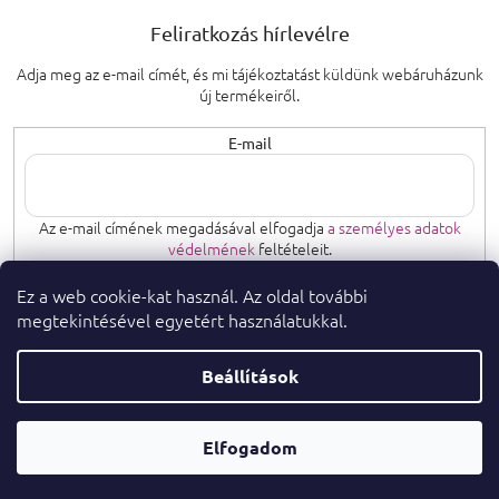
Feliratkozás hírlevélre
Adja meg az e-mail címét, és mi tájékoztatást küldünk webáruházunk
új termékeiről.
E-mail
Az e-mail címének megadásával elfogadja
a személyes adatok
védelmének
feltételeit.
Ez a web cookie-kat használ. Az oldal további
FELIRATKOZÁS
megtekintésével egyetért használatukkal.
Beállítások
Copyright 2026
. Minden jog fenntartva.
parfumeshop.hu
Parfüm
Shoptet Premium készítette
Elfogadom
Tanácsadó