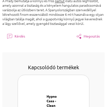
A Prady bemutatja a könnyű és friss
pamut
illatú autós légfrissítőt,
amely azonnal a tisztaság és a kényelem hangulatos paradicsomává
varázsolja az útközbeni teret. A Spanyolországban szenvedéllyel
létrehozott finom esszenciából mindössze 6 ml-t használva egy olyan
világban találja magát, ahol a gyapotvirág könnyű jegyei keverednek
a lágy szellővel, amely gyengéd tisztasággal veszi körül.
Kérdés
Megosztás
Kapcsolódó termékek
Hypno
Casa -
Clean