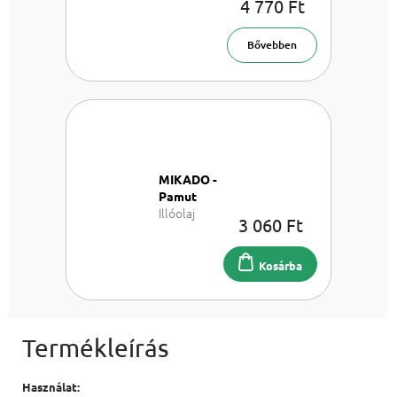
4 770 Ft
Wash
Parfüm
mosáshoz
Bővebben
MIKADO -
Pamut
Illóolaj
3 060 Ft
párologtató
100 ml
Kosárba
Használat: