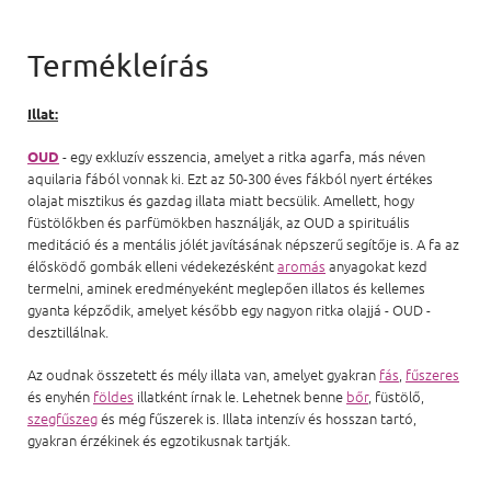
Illat:
- egy exkluzív esszencia, amelyet a ritka agarfa, más néven
OUD
aquilaria fából vonnak ki. Ezt az 50-300 éves fákból nyert értékes
olajat misztikus és gazdag illata miatt becsülik. Amellett, hogy
füstölőkben és parfümökben használják, az OUD a spirituális
meditáció és a mentális jólét javításának népszerű segítője is. A fa az
élősködő gombák elleni védekezésként
aromás
anyagokat kezd
termelni, aminek eredményeként meglepően illatos és kellemes
gyanta képződik, amelyet később egy nagyon ritka olajjá - OUD -
desztillálnak.
Az oudnak összetett és mély illata van, amelyet gyakran
fás
,
fűszeres
és enyhén
földes
illatként írnak le. Lehetnek benne
bőr
, füstölő,
szegfűszeg
és még fűszerek is. Illata intenzív és hosszan tartó,
gyakran érzékinek és egzotikusnak tartják.