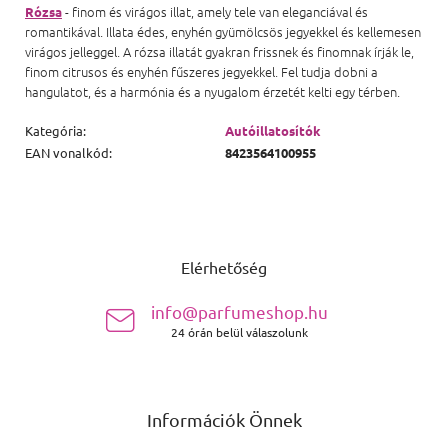
- finom és virágos illat, amely tele van eleganciával és
Rózsa
romantikával. Illata édes, enyhén gyümölcsös jegyekkel és kellemesen
virágos jelleggel. A rózsa illatát gyakran frissnek és finomnak írják le,
finom citrusos és enyhén fűszeres jegyekkel. Fel tudja dobni a
hangulatot, és a harmónia és a nyugalom érzetét kelti egy térben.
Kategória
:
Autóillatosítók
EAN vonalkód
:
8423564100955
Lábléc
Elérhetőség
info@parfumeshop.hu
24 órán belül válaszolunk
Információk Önnek