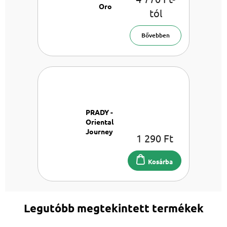
Oro
tól
& Mirra
Wash
Parfüm
Bővebben
mosáshoz
PRADY -
Oriental
Journey
1 290 Ft
Autóillatosító
6 ml
Kosárba
Legutóbb megtekintett termékek