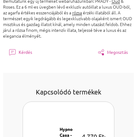
Bemutatunk egy új terméket webáruházunkban: PRADY -
Oud
&
Roses. Ez a 6 ml-es üvegben lévő exkluzív autóillat a luxus OUD-ból,
az agarfa értékes esszenciájából és a
rózsa
érzéki illatából áll. A
természet egyik legdrágább és legexkluzívabb olajaként ismert OUD
misztikus és gazdag illatot kínál, amely minden utazást feldob. Ehhez
járul a rózsa finom, mégis intenzív illata, teljessé téve a luxus és az
elegancia élményét.
Kérdés
Megosztás
Kapcsolódó termékek
Hypno
Casa -
4 770 Ft-