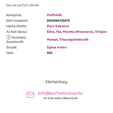
Eau de parfum nőknek
Kategória
:
Parfümök
EAN vonalkód
:
8423564103475
Márka ihlette
:
Paco Rabanne
Az illat típusa
:
Édes
,
Fás
,
Pézsma (Mosusova)
,
Virágos
?
Domináns
Mangó
,
Trópusgyümölcsök
összetevők
:
Évszak
:
Egész évben
Nem
:
Női
Lábléc
Elérhetőség
info@parfumeshop.hu
24 órán belül válaszolunk