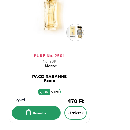
PURE No. 2501
Női EDP
,
ihlette:
PACO RABANNE
Fame
2,5 ml
50 ml
2,5 ml
470 Ft
Részletek
Kosárba