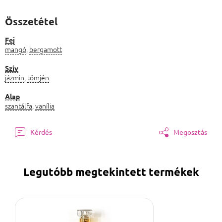
Összetétel
Fej
mangó
,
bergamott
Szív
jázmin
,
tömjén
Alap
szantálfa
,
vanília
Kérdés
Megosztás
Legutóbb megtekintett termékek