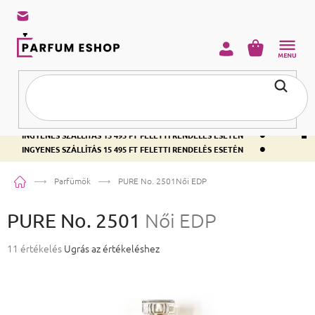
KOSÁR
•
INGYENES SZÁLLÍTÁS 15 495 FT FELETTI RENDELÉS ESETÉN
•
INGYENES SZÁLLÍTÁS 15 495 FT FELETTI RENDELÉS ESETÉN
•
INGYENES SZÁLLÍTÁS 15 495 FT FELETTI RENDELÉS ESETÉN
Kezdőlap
Parfümök
PURE No. 2501
Női EDP
PURE No. 2501
Női EDP
A termék átlagos értékelése 5-ből 4,8 csillag.
11 értékelés
Ugrás az értékeléshez