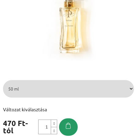
Változat kiválasztása
470 Ft
-
tól
Egységár: