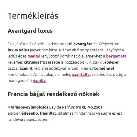
Avantgárd luxus
Ez a játékos és érzéki illatkompozíció
és kifejezetten
avantgárd
jegyet hoz létre. Már az első szippantásnál lenyűgöz a
luxus nőies
lédús édes
lenyűgöző kombinációja, amelyhez a
mangó
bergamott
kellemes
frissessége is hozzáadódik. A
szív
kivételesen
citrusos
tiszta
rejt, ami addiktívan érzéki, krémes
jázmint
tömjénnel
kombinálódik. Az illat alapja a meleg
az édes folt pedig a
szantálfa
,
madagaszkári
vanília
.
Francia bájjal rendelkező nőknek
A
Eau de Parfum
virágos-gyümölcsös
PURE No.2501
egyben
alkalmas mindennapi viseletre és esti
édesebb, friss illat,
randevúra egész évben.