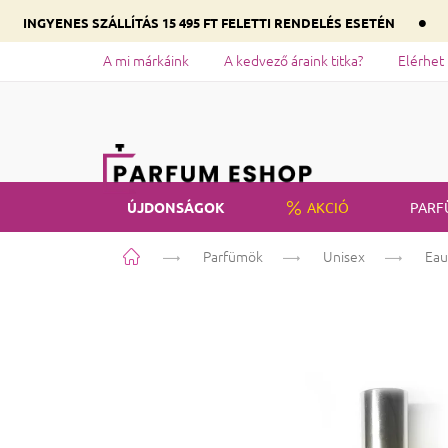
•
INGYENES SZÁLLÍTÁS 15 495 FT FELETTI RENDELÉS ESETÉN
A mi márkáink
A kedvező áraink titka?
Elérhet
ÚJDONSÁGOK
AKCIÓ
PARF
Kezdőlap
Parfümök
Unisex
Eau