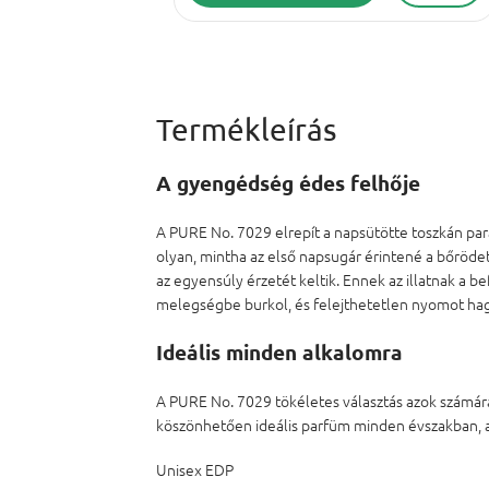
A gyengédség édes felhője
A PURE No. 7029 elrepít a napsütötte toszkán par
olyan, mintha az első napsugár érintené a bőrödet.
az egyensúly érzetét keltik. Ennek az illatnak a b
melegségbe burkol, és felejthetetlen nyomot ha
Ideális minden alkalomra
A PURE No. 7029 tökéletes választás azok számára
köszönhetően ideális parfüm minden évszakban, a
Unisex EDP