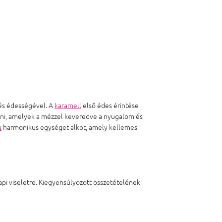
 és édességével. A
karamell
első édes érintése
nni, amelyek a mézzel keveredve a nyugalom és
a
harmonikus egységet alkot, amely kellemes
api viseletre. Kiegyensúlyozott összetételének