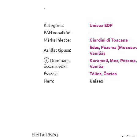
.
Kategória
:
Unisex EDP
EAN vonalkód
:
—
Márka ihlette
:
Giardini di Toscana
Édes
,
Pézsma (Mosusov
Az illat típusa
:
Vaníliás
?
Domináns
Karamell
,
Méz
,
Pézsma
,
összetevők
:
Vanília
Évszak
:
Télies
,
Őszies
Nem
:
Unisex
Lábléc
Elérhetőség