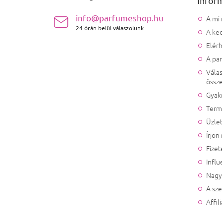
Infor
info@parfumeshop.hu
A mi
24 órán belül válaszolunk
A ked
Elér
A pa
Válas
össze
Gyak
Term
Üzlet
Írjon
Fizet
Influ
Nagy
A sz
Affil