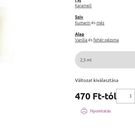
Karamell
Szív
Kumarin
és
méz
Alap
Vanília
és
fehér pézsma
Változat kiválasztása
470 Ft
-tól
Egységár:
Nyomtatás