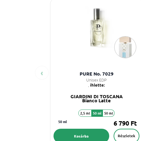
‹
PURE No. 7029
Unisex EDP
,
ihlette:
GIARDINI DI TOSCANA
Bianco Latte
2,5 ml
50 ml
50 ml
50 ml
6 790 Ft
Részletek
Kosárba