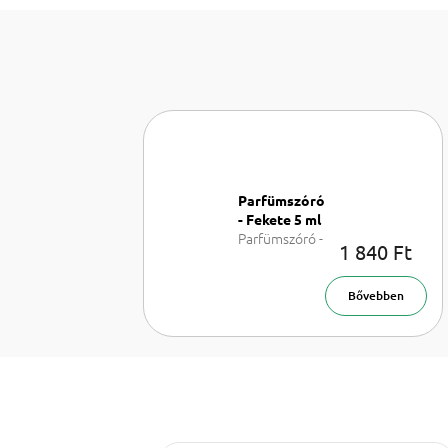
Parfümszóró
- Fekete 5 ml
Parfümszóró -
1 840 Ft
Feket 5 ml
Bővebben