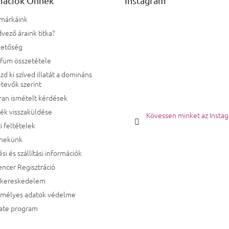
mációk Önnek
Instagram
 márkáink
vező áraink titka?
hetőség
rfüm összetétele
zd ki szíved illatát a domináns
tevők szerint
ran ismételt kérdések
ék visszaküldése
Kövessen minket az Insta
i feltételek
 nekünk
ési és szállítási információk
encer Regisztráció
kereskedelem
emélyes adatok védelme
iate program