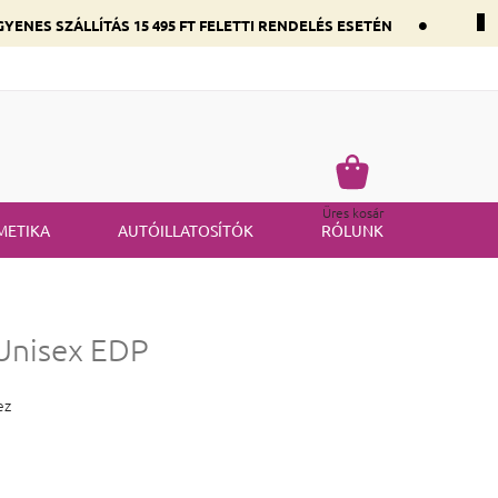
•
YENES SZÁLLÍTÁS 15 495 FT FELETTI RENDELÉS ESETÉN
 összetevők szerint
Gyakran ismételt kérdések
Termék visszakü
Kosár
Üres kosár
METIKA
AUTÓILLATOSÍTÓK
RÓLUNK
Unisex EDP
 4,3 csillag.
ez