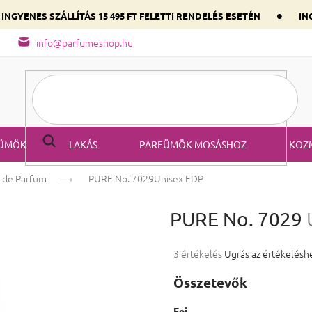
•
INGYENES SZÁLLÍTÁS 15 495 FT FELETTI RENDELÉS ESETÉN
ING
őség
A parfüm összetétele
Válaszd ki szíved illatát a domináns
info@parfumeshop.hu
ÜMÖK
LAKÁS
PARFÜMÖK MOSÁSHOZ
KOZ
 de Parfum
PURE No. 7029
Unisex EDP
PURE No. 7029
A termék átlagos értékelése 5-ből
3 értékelés
Ugrás az értékelésh
Összetevők
Fej