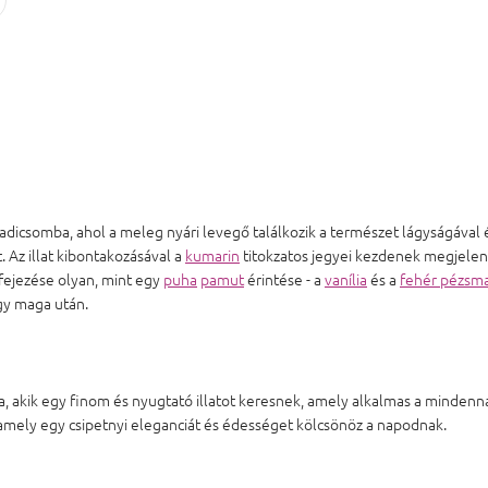
adicsomba, ahol a meleg nyári levegő találkozik a természet lágyságával
 Az illat kibontakozásával a
kumarin
titokzatos jegyei kezdenek megjele
efejezése olyan, mint egy
puha
pamut
érintése - a
vanília
és a
fehér pézsm
gy maga után.
, akik egy finom és nyugtató illatot keresnek, amely alkalmas a mindenn
mely egy csipetnyi eleganciát és édességet kölcsönöz a napodnak.