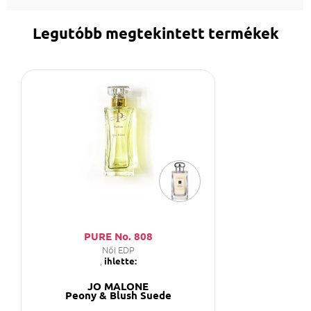
Legutóbb megtekintett termékek
PURE No. 808
Női EDP
,
ihlette:
JO MALONE
Peony & Blush Suede