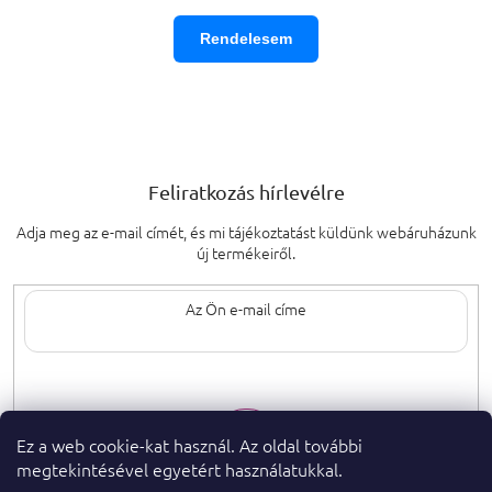
Rendelesem
Feliratkozás hírlevélre
Adja meg az e-mail címét, és mi tájékoztatást küldünk webáruházunk
új termékeiről.
Az e-mail címének megadásával elfogadja
a személyes adatok védelmének
feltételeit.
Ez a web cookie-kat használ. Az oldal további
megtekintésével egyetért használatukkal.