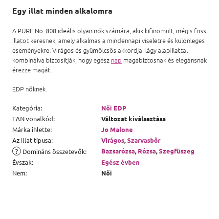
Egy illat minden alkalomra
A PURE No. 808 ideális olyan nők számára, akik kifinomult, mégis friss
illatot keresnek, amely alkalmas a mindennapi viseletre és különleges
eseményekre. Virágos és gyümölcsös akkordjai lágy alapillattal
kombinálva biztosítják, hogy egész
nap
magabiztosnak és elegánsnak
érezze magát.
EDP nőknek.
Kategória
:
Női EDP
EAN vonalkód
:
Változat kiválasztása
Márka ihlette
:
Jo Malone
Az illat típusa
:
Virágos
,
Szarvasbőr
?
Bazsarózsa
,
Rózsa
,
Szegfüszeg
Domináns összetevők
:
Évszak
:
Egész évben
Nem
:
Női
Lábléc