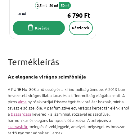
2,5 ml
50 ml
50 ml
50 ml
6 790 Ft
Részletek
Kosárba
Az elegancia virágos szimfóniája
A PURE No. 808 a nőiesség és a kifinomultság ünnepe. A 2013-ban
bevezetett virágos illat a luxus és a kifinomultság világába repít. A
piros
alma
nyitóakkordjai frissességet és vibrálást hoznak, mint a
tavasz első szellője. A parfüm szíve egy virágos kertet tár elénk, ahol
a
bazsarózsa
keveredik a jázminnal, rózsával és szegfűvel,
harmonikus és elegáns kompozíciót alkotva. A befejezés a
szarvasbőr
meleg és érzéki jegyeié, amelyek mélységet és hosszan
tartó nyomot adnak az illatnak.