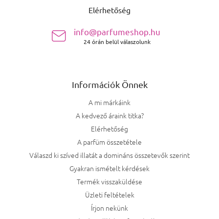
Elérhetőség
info@parfumeshop.hu
24 órán belül válaszolunk
Információk Önnek
A mi márkáink
A kedvező áraink titka?
Elérhetőség
A parfüm összetétele
Válaszd ki szíved illatát a domináns összetevők szerint
Gyakran ismételt kérdések
Termék visszaküldése
Üzleti feltételek
Írjon nekünk