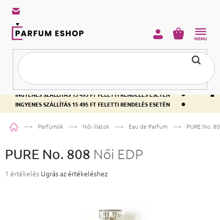
KOSÁR
•
INGYENES SZÁLLÍTÁS 15 495 FT FELETTI RENDELÉS ESETÉN
•
INGYENES SZÁLLÍTÁS 15 495 FT FELETTI RENDELÉS ESETÉN
•
INGYENES SZÁLLÍTÁS 15 495 FT FELETTI RENDELÉS ESETÉN
Kezdőlap
Parfümök
Női illatok
Eau de Parfum
PURE No. 8
PURE No. 808
Női EDP
A termék átlagos értékelése 5-ből 5,0 csillag.
1 értékelés
Ugrás az értékeléshez