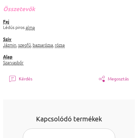
Összetevők
Fej
Lédús piros
alma
Szív
Jázmin
,
szegfű
,
bazsarózsa
,
rózsa
Alap
Szarvasbőr
Kérdés
Megosztás
Kapcsolódó termékek