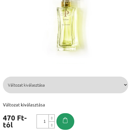
Változat kiválasztása
470 Ft
-
tól
Egységár: