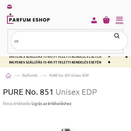
KOSÁR
•
INGYENES SZÁLLÍTÁS 15 495 FT FELETTI RENDELÉS ESETÉN
•
INGYENES SZÁLLÍTÁS 15 495 FT FELETTI RENDELÉS ESETÉN
•
INGYENES SZÁLLÍTÁS 15 495 FT FELETTI RENDELÉS ESETÉN
Kezdőlap
Parfümök
PURE No. 851
Unisex EDP
PURE No. 851
Unisex EDP
A termék átlagos értékelése 5-ből 0,0 csillag.
Nincs értékelés
Ugrás az értékeléshez