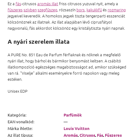
Ez a
fás
-citrusos
aromás illat
friss citrusos yuzuval nyit, amely a
fűszeres
szívben
szegfűszeg
, rózsaszín
bors
,
kakukkfű
és
rozmaring
jegyeivel keveredik. A homokos jegyek tiszta tengerparti esszenciát
kölcsönöznek az illatnak. Az illat alapjában lévő ciprusfátyol
nagyvonalú, fás akkordot kölcsönöz egy kristálytiszta nyári napnak.
A nyári szerelem illata
A PURE No. 851 Eau de Parfum férfiaknak és nőknek a megfelelő
nyári illat, hogy bárhol és bármikor benyomást keltsen. A csábító
illatkompozíció egészséges magabiztosságot ad, amikor szükséged
van rá. "Viselje" alkalmi eseményekre forró napokon vagy meleg
estéken.
Unisex EDP
Kategória
:
Parfümök
EAN vonalkód
:
—
Márka ihlette
:
Louis Vuitton
Az illat típusa
:
Aromás
,
Citrusos
,
Fás
,
Fűszeres