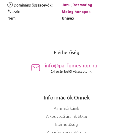
?
Juzu
,
Rozmaring
Domináns összetevők
:
Évszak
:
Meleg hónapok
Nem
:
Unisex
Lábléc
Elérhetőség
info@parfumeshop.hu
24 órán belül válaszolunk
Információk Önnek
A mi márkáink
A kedvező áraink titka?
Elérhetőség
A parfüm összetétele