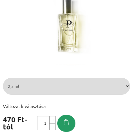
Változat kiválasztása
470 Ft
-
tól
Egységár: