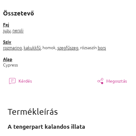
Összetevő
Fej
juzu
,
neroli
Szív
rozmaring
,
kakukkfű
, homok,
szegfűszeg
, rózsaszín
bors
Alap
Cypress
Kérdés
Megosztás
A tengerpart kalandos illata