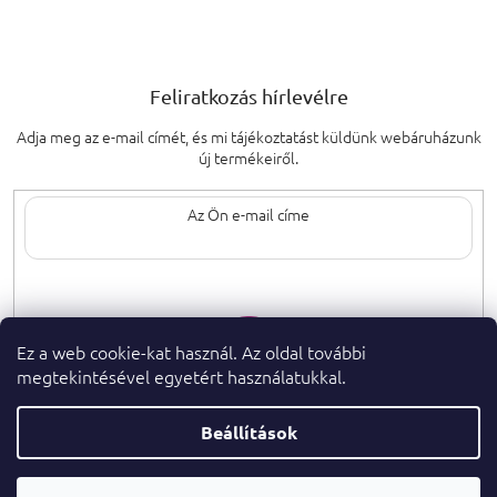
Feliratkozás hírlevélre
Adja meg az e-mail címét, és mi tájékoztatást küldünk webáruházunk
új termékeiről.
Az e-mail címének megadásával elfogadja
a személyes adatok védelmének
feltételeit.
Ez a web cookie-kat használ. Az oldal további
megtekintésével egyetért használatukkal.
Beállítások
Copyright 2026
. Minden jog fenntartva.
parfumeshop.hu
Parfüm