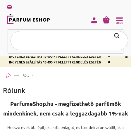
KOSÁR
•
INGYENES SZÁLLÍTÁS 15 495 FT FELETTI RENDELÉS ESETÉN
•
INGYENES SZÁLLÍTÁS 15 495 FT FELETTI RENDELÉS ESETÉN
•
INGYENES SZÁLLÍTÁS 15 495 FT FELETTI RENDELÉS ESETÉN
Kezdőlap
Rólunk
Rólunk
ParfumeShop.hu - megfizethető parfümök
mindenkinek, nem csak a leggazdagabb 1%-nak
Hosszú évek óta építjük az illatvilágot, és töredék áron szállítjuk a