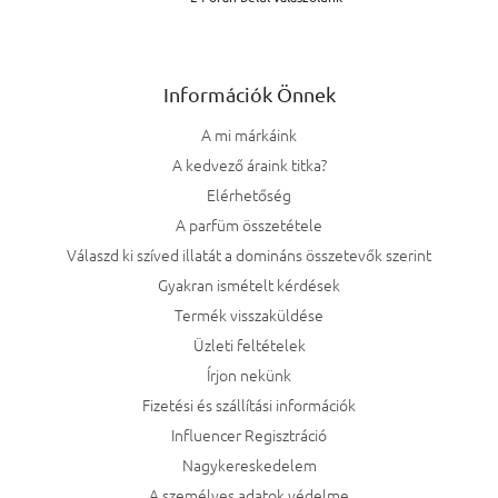
Információk Önnek
A mi márkáink
A kedvező áraink titka?
Elérhetőség
A parfüm összetétele
Válaszd ki szíved illatát a domináns összetevők szerint
Gyakran ismételt kérdések
Termék visszaküldése
Üzleti feltételek
Írjon nekünk
Fizetési és szállítási információk
Influencer Regisztráció
Nagykereskedelem
A személyes adatok védelme