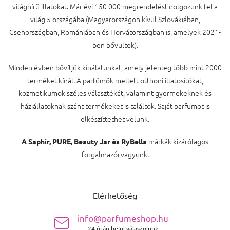
világhírü illatokat. Már évi 150 000 megrendelést dolgozunk fel a
világ 5 országába (Magyarországon kívül Szlovákiában,
Csehországban, Romániában és Horvátországban is, amelyek 2021-
ben bővültek).
Minden évben bővítjük kínálatunkat, amely jelenleg több mint 2000
terméket kínál. A parfümök mellett otthoni illatosítókat,
kozmetikumok széles választékát, valamint gyermekeknek és
háziállatoknak szánt termékeket is találtok. Saját parfümöt is
elkészíttethet velünk.
márkák kizárólagos
A Saphir, PURE, Beauty Jar és RyBella
forgalmazói vagyunk.
Lábléc
Elérhetőség
info@parfumeshop.hu
24 órán belül válaszolunk