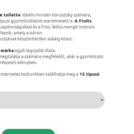
ideális minden korosztály számára,
e toilette
ópusi gyümölcsillatok szerelmeseit is.
A Fruits
ulajdonságokkal és a friss, lédús mangó intenzív
kezik, amely a bőrön
ciójának köszönhetően sokáig kitart.
egyik legújabb illata.
r márka
 megtalálja a számára megfelelőt, akár a gyümölcsös
t részesíti előnyben.
internetes boltunkban találhatja meg a
15 típusú