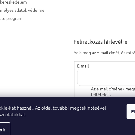
kereskedelem
emélyes adatok védelme
iate program
Feliratkozás hírlevélre
Adja meg az e-mail címét, és mi 
E-mail
Az e-mail címének mega
feltételeit.
kie-kat használ. Az oldal további megtekintésével
FELIRATKOZÁS
E
ználatukkal.
sok
 jog fenntartva.