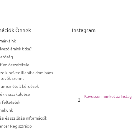
mációk Önnek
Instagram
 márkáink
vező áraink titka?
hetőség
rfüm összetétele
zd ki szíved illatát a domináns
tevők szerint
ran ismételt kérdések
ék visszaküldése
Kövessen minket az Insta
i feltételek
 nekünk
ési és szállítási információk
encer Regisztráció