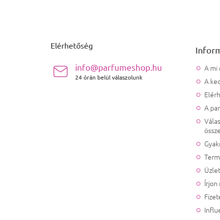
Lábléc
Elérhetőség
Infor
info@parfumeshop.hu
A mi
24 órán belül válaszolunk
A ked
Elér
A pa
Válas
össze
Gyak
Term
Üzlet
Írjon
Fizet
Influ