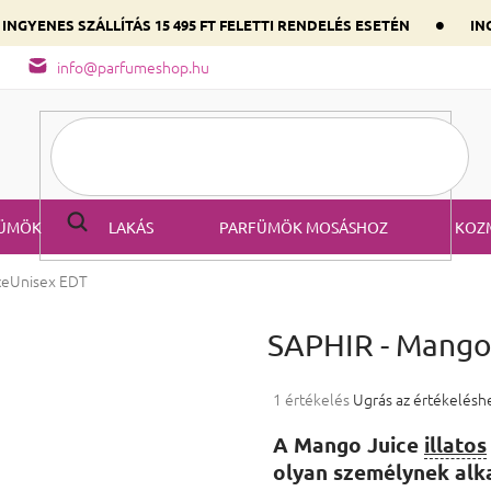
•
INGYENES SZÁLLÍTÁS 15 495 FT FELETTI RENDELÉS ESETÉN
ING
őség
A parfüm összetétele
Válaszd ki szíved illatát a domináns
info@parfumeshop.hu
ÜMÖK
LAKÁS
PARFÜMÖK MOSÁSHOZ
KOZ
ce
Unisex EDT
SAPHIR - Mango
A termék átlagos értékelése 5-ből
1 értékelés
Ugrás az értékelésh
A Mango Juice
illatos
olyan személynek alka