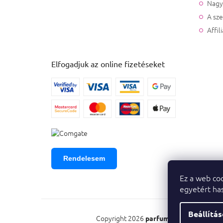
Nagy
A sz
Affil
Elfogadjuk az online fizetéseket
Rendelesem
Ez a web coo
egyetért has
Beállítá
Copyright 2026
. Minden
parfumeshop.hu