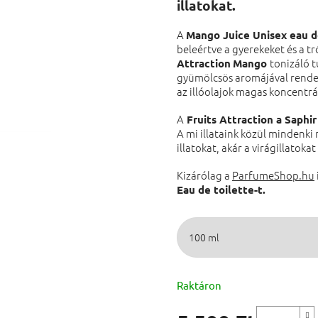
illatokat.
A
Mango Juice Unisex eau d
beleértve a gyerekeket és a tr
tonizáló t
Attraction
Mango
gyümölcsös aromájával rendel
az illóolajok magas koncentrá
A
Fruits Attraction a Saphi
A mi illataink közül mindenki
illatokat, akár a virágillatoka
Kizárólag a
ParfumeShop.hu
Eau de toilette-t.
Raktáron