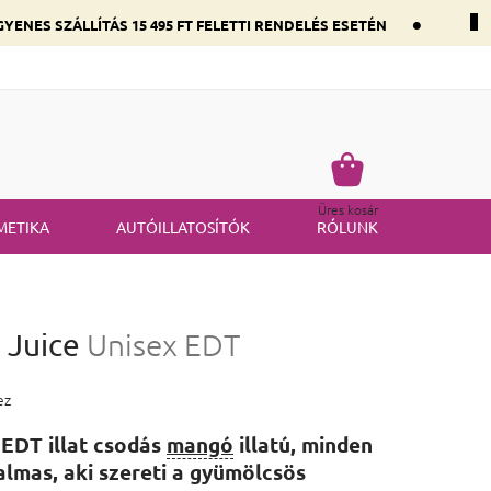
•
YENES SZÁLLÍTÁS 15 495 FT FELETTI RENDELÉS ESETÉN
 összetevők szerint
Gyakran ismételt kérdések
Termék visszakü
Kosár
Üres kosár
METIKA
AUTÓILLATOSÍTÓK
RÓLUNK
 Juice
Unisex EDT
 3,0 csillag.
ez
EDT illat csodás
mangó
illatú, minden
lmas, aki szereti a gyümölcsös