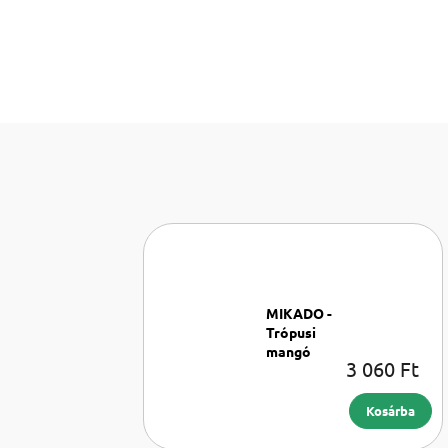
MIKADO -
Trópusi
mangó
3 060 Ft
Illóolaj
párologtató
100 ml
Kosárba