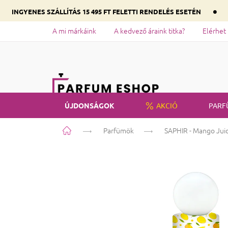
•
INGYENES SZÁLLÍTÁS 15 495 FT FELETTI RENDELÉS ESETÉN
A mi márkáink
A kedvező áraink titka?
Elérhet
ÚJDONSÁGOK
AKCIÓ
PARF
Kezdőlap
Parfümök
SAPHIR - Mango Jui