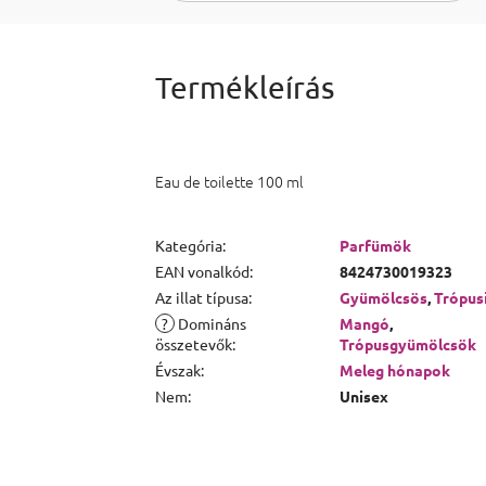
Eau de toilette 100 ml
Kategória
:
Parfümök
EAN vonalkód
:
8424730019323
Az illat típusa
:
Gyümölcsös
,
Trópus
?
Domináns
Mangó
,
összetevők
:
Trópusgyümölcsök
Évszak
:
Meleg hónapok
Nem
:
Unisex