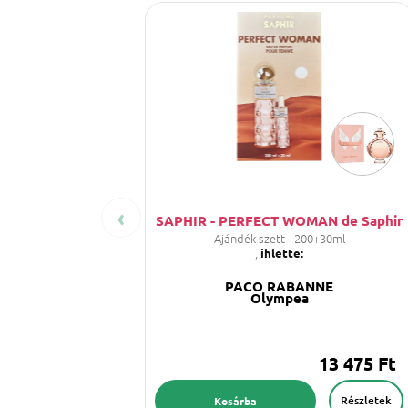
‹
SAPHIR - PERFECT WOMAN de Saphir
Ajándék szett - 200+30ml
,
ihlette:
PACO RABANNE
Olympea
13 475 Ft
Részletek
Kosárba