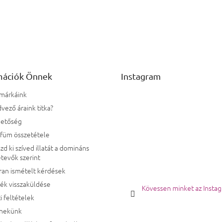
mációk Önnek
Instagram
 márkáink
vező áraink titka?
hetőség
rfüm összetétele
zd ki szíved illatát a domináns
tevők szerint
ran ismételt kérdések
ék visszaküldése
Kövessen minket az Insta
i feltételek
 nekünk