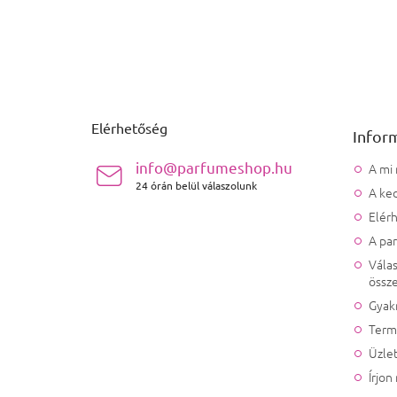
Lábléc
Elérhetőség
Infor
info@parfumeshop.hu
A mi
24 órán belül válaszolunk
A ked
Elér
A pa
Válas
össze
Gyak
Term
Üzlet
Írjon