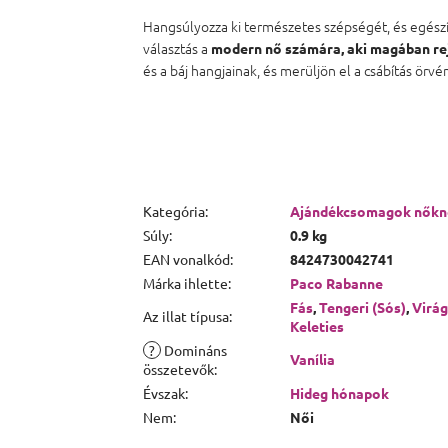
Hangsúlyozza ki természetes szépségét, és egészít
választás a
modern nő számára, aki magában rej
és a báj hangjainak, és merüljön el a csábítás ör
Kategória
:
Ajándékcsomagok nőkn
Súly
:
0.9 kg
EAN vonalkód
:
8424730042741
Márka ihlette
:
Paco Rabanne
Fás
,
Tengeri (Sós)
,
Virá
Az illat típusa
:
Keleties
?
Domináns
Vanília
összetevők
:
Évszak
:
Hideg hónapok
Nem
:
Női