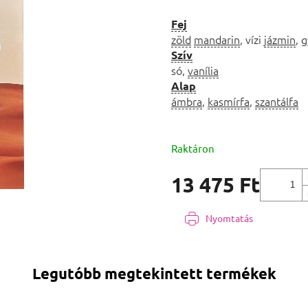
Fej
zöld
mandarin
, vízi
jázmin
, 
Szív
só,
vanília
Alap
ámbra
,
kasmírfa
,
szantálfa
Raktáron
13 475 Ft
Egységár:
Nyomtatás
Legutóbb megtekintett termékek