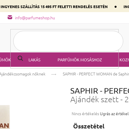
•
INGYENES SZÁLLÍTÁS 15 495 FT FELETTI RENDELÉS ESETÉN
ING
őség
A parfüm összetétele
Válaszd ki szíved illatát a domináns
info@parfumeshop.hu
ÜMÖK
LAKÁS
PARFÜMÖK MOSÁSHOZ
KOZ
Ajándékcsomagok nőknek
SAPHIR - PERFECT WOMAN de Saphi
SAPHIR - PERF
Ajándék szett -
A termék átlagos értékelése 5-ből
Nincs értékelés
Ugrás az értéke
Összetétel