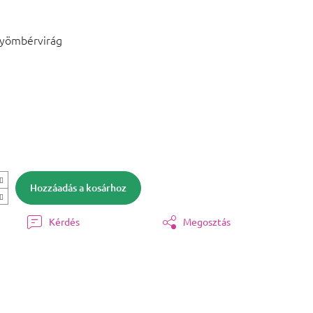
gyömbérvirág
Hozzáadás a kosárhoz
Kérdés
Megosztás