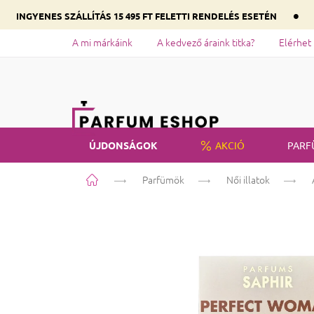
•
INGYENES SZÁLLÍTÁS 15 495 FT FELETTI RENDELÉS ESETÉN
A mi márkáink
A kedvező áraink titka?
Elérhet
ÚJDONSÁGOK
AKCIÓ
PARF
Kezdőlap
Parfümök
Női illatok