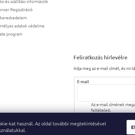
ési és szállítási információk
encer Regisztráció
kereskedelem
emélyes adatok védelme
iate program
Feliratkozás hírlevélre
Adja meg az e-mail címét, és mi 
E-mail
Az e-mail címének mega
feltételeit.
kie-kat használ. Az oldal további megtekintésével
FELIRATKOZÁS
E
ználatukkal.