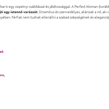
se ki egy csipetnyi csábítással és játékossággal. A Perfect Woman (koráb
. Dinamikus és szenvedélyes, akárcsak a nő, aki 
ti egy istennő varázsát
vényében. Férfiak nem tudnak ellenállni a szabad szépségének és eleganciá
ek
gos
,