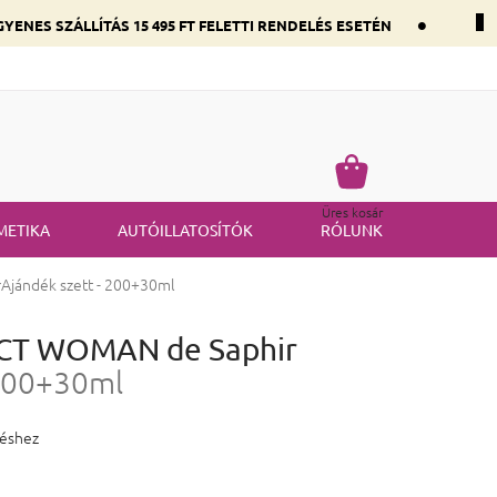
•
YENES SZÁLLÍTÁS 15 495 FT FELETTI RENDELÉS ESETÉN
 összetevők szerint
Gyakran ismételt kérdések
Termék visszakü
Kosár
Üres kosár
METIKA
AUTÓILLATOSÍTÓK
RÓLUNK
r
Ajándék szett - 200+30ml
ECT WOMAN de Saphir
 200+30ml
 0,0 csillag.
léshez