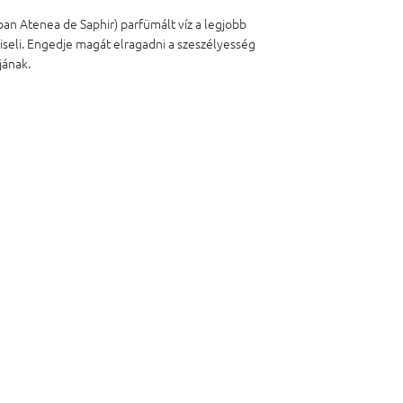
ban Atenea de Saphir) parfümált víz a legjobb
viseli. Engedje magát elragadni a szeszélyesség
jának.