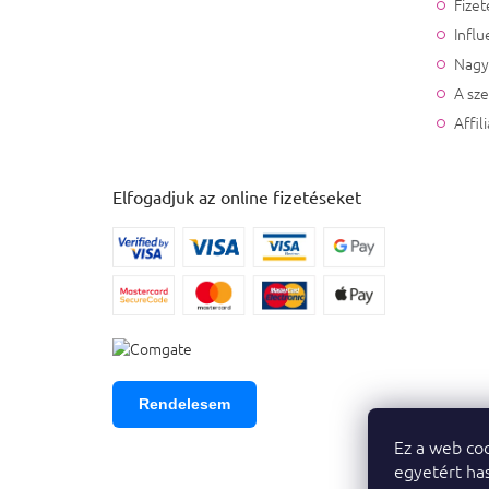
Fizet
Influ
Nagy
A sz
Affil
Elfogadjuk az online fizetéseket
Rendelesem
Ez a web coo
egyetért has