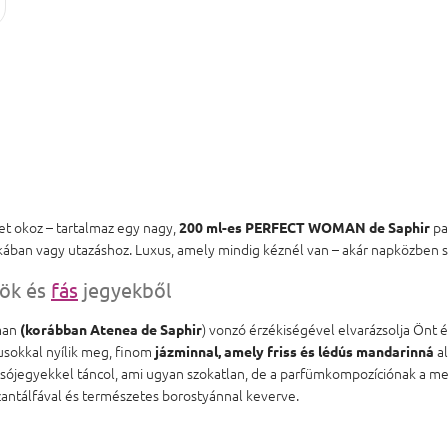
et okoz – tartalmaz egy nagy,
pa
200 ml-es PERFECT WOMAN de Saphir
skában vagy utazáshoz. Luxus, amely mindig kéznél van – akár napközben s
sök és
fás
jegyekből
oman
) vonzó érzékiségével elvarázsolja Önt é
(korábban Atenea de Saphir
usokkal nyílik meg, finom
al
jázminnal, amely friss és lédús mandarinná
ójegyekkel táncol, ami ugyan szokatlan, de a parfümkompozíciónak a meg
szantálfával és természetes borostyánnal keverve.