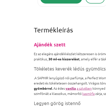
Ajándék szett
Ez az elegáns ajándékkészlet kétszeresen is öröm
praktikus,
, amely elfér a tá
30 ml-es kiszerelést
Tökéletes keverék lédús gyümölc
.A SAPHIR lenyűgöző női parfümje, a Perfect W
eredeti és tökéletesen összehangolt. Virágos tón
. Az édes
a szívében
könnyed s
gyömbérrel
vanília
szimfóniát a klasszikus, mámorító
kasmírfa
zárja, 
Legyen görög istennő