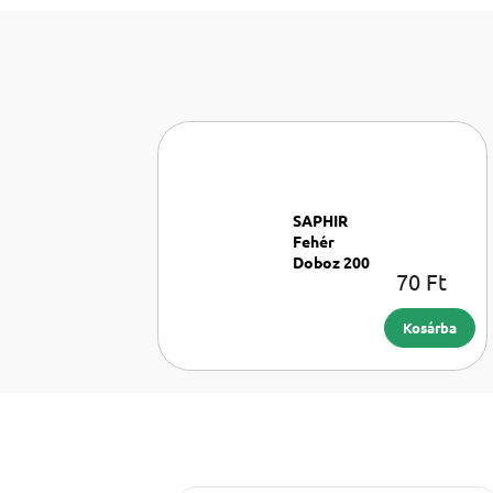
SAPHIR
Fehér
Doboz 200
70 Ft
Doboz
ml
200 ml
Kosárba