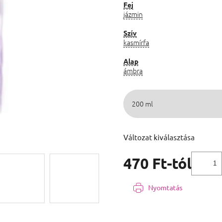
Fej
jázmin
Szív
kasmírfa
Alap
ámbra
Változat kiválasztása
470 Ft
-tól
Egységár:
Nyomtatás