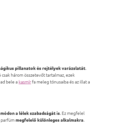
.
ágikus pillanatok és rejtélyek varázslatát
ió csak három összetevőt tartalmaz, ezek
vad bele a
kasmír
fa meleg tónusaiba és az illat a
. Ez megfelel
 módon a lélek szabadságát is
a parfüm
.
megfelelő különleges alkalmakra