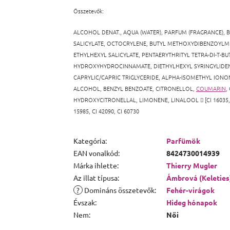
Összetevők:
ALCOHOL DENAT., AQUA (WATER), PARFUM (FRAGRANCE),
B
SALICYLATE
, OCTOCRYLENE, BUTYL METHOXYDIBENZOYLM
ETHYLHEXYL SALICYLATE, PENTAERYTHRITYL TETRA-DI-T-BU
HYDROXYHYDROCINNAMATE,
DIETHYLHEXYL SYRINGYLID
CAPRYLIC/CAPRIC TRIGLYCERIDE, ALPHA-ISOMETHYL IONO
ALCOHOL, BENZYL BENZOATE,
CITRONELLOL,
COUMARIN
,
HYDROXYCITRONELLAL, LIMONENE, LINALOOL

[CI 16035,
15985, CI 42090, CI 60730
Kategória
:
Parfümök
EAN vonalkód
:
8424730014939
Márka ihlette
:
Thierry Mugler
Az illat típusa
:
Ámbrová (Keleties
?
Domináns összetevők
:
Fehér-virágok
Évszak
:
Hideg hónapok
Nem
:
Női