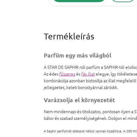
Parfüm egy más világból
A STAR DE SAPHIR női parfüm a SAPHIR-tól elsősorba
Az édes
fűszeres
és
fás illat
elegye, így tökéletes
kombinációja azonban biztosítja az illat megfelelő 
jellegzetes, keleti borostyánnal záródik.
Varázsolja el környezetét
Nem mindennapi és titokzatos, pontosan ilyen a S
bátor és szabad személyiségének. Dobjon el minde
A Saphir parfümök dobozok nélkül vannak kiszállítva. A 200 ml