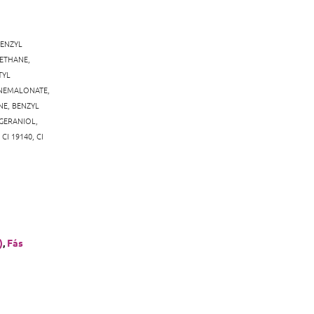
ENZYL
ETHANE,
TYL
ENEMALONATE,
NE,
BENZYL
GERANIOL,
 CI 19140, CI
)
,
Fás