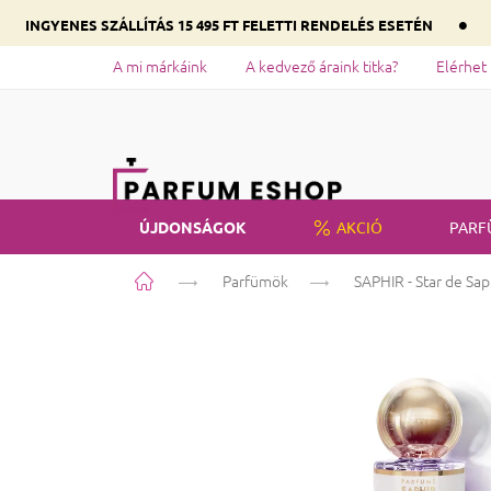
•
INGYENES SZÁLLÍTÁS 15 495 FT FELETTI RENDELÉS ESETÉN
A mi márkáink
A kedvező áraink titka?
Elérhet
ÚJDONSÁGOK
AKCIÓ
PARF
Kezdőlap
Parfümök
SAPHIR - Star de Sap