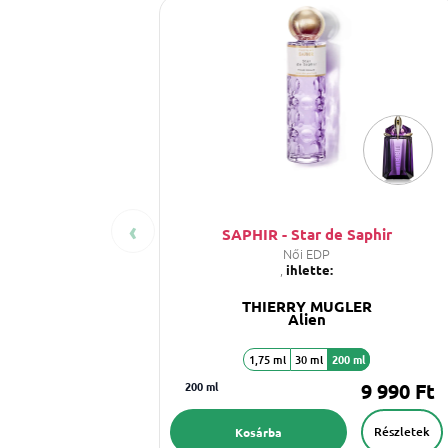
‹
SAPHIR - Star de Saphir
Női EDP
,
ihlette:
THIERRY MUGLER
Alien
1,75 ml
30 ml
200 ml
200 ml
9 990 Ft
Részletek
Kosárba