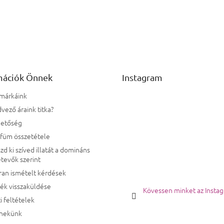
mációk Önnek
Instagram
 márkáink
vező áraink titka?
hetőség
rfüm összetétele
zd ki szíved illatát a domináns
tevők szerint
ran ismételt kérdések
ék visszaküldése
Kövessen minket az Insta
i feltételek
 nekünk