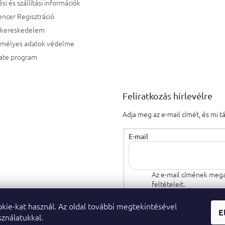
ési és szállítási információk
encer Regisztráció
kereskedelem
emélyes adatok védelme
iate program
Feliratkozás hírlevélre
Adja meg az e-mail címét, és mi 
E-mail
Az e-mail címének mega
feltételeit.
kie-kat használ. Az oldal további megtekintésével
FELIRATKOZÁS
E
ználatukkal.