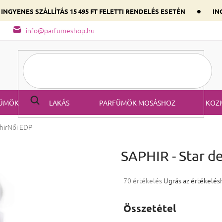
•
INGYENES SZÁLLÍTÁS 15 495 FT FELETTI RENDELÉS ESETÉN
ING
őség
A parfüm összetétele
Válaszd ki szíved illatát a domináns
info@parfumeshop.hu
ÜMÖK
LAKÁS
PARFÜMÖK MOSÁSHOZ
KOZ
hir
Női EDP
SAPHIR - Star d
A termék átlagos értékelése 5-ből
70 értékelés
Ugrás az értékelés
Összetétel