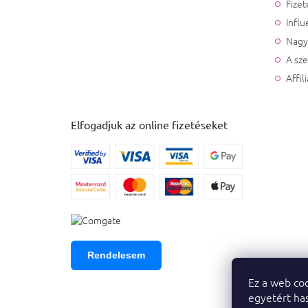
Fizet
Influ
Nagy
A sz
Affil
Elfogadjuk az online fizetéseket
Rendelesem
Ez a web coo
egyetért has