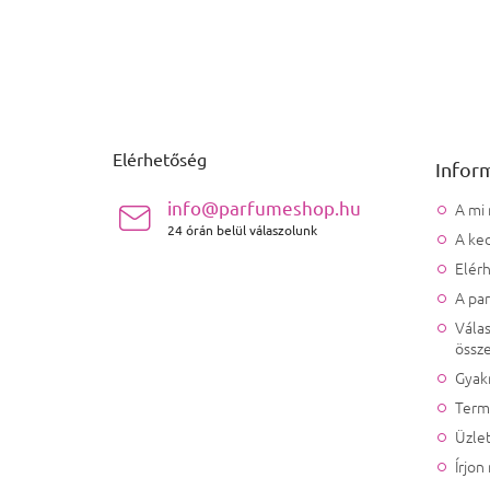
Lábléc
Elérhetőség
Infor
info@parfumeshop.hu
A mi
24 órán belül válaszolunk
A ked
Elér
A pa
Válas
össze
Gyak
Term
Üzlet
Írjon