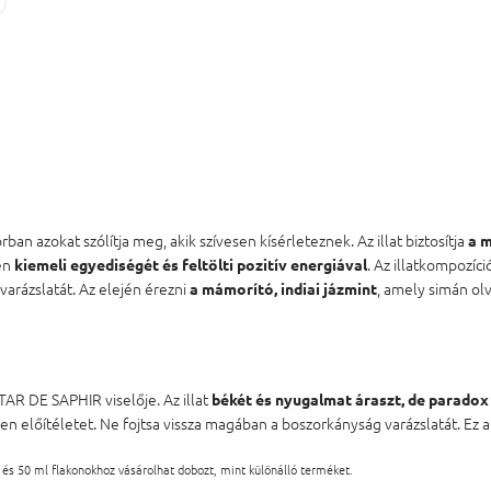
n azokat szólítja meg, akik szívesen kísérleteznek. Az illat biztosítja
a m
en
. Az illatkompozíc
kiemeli egyediségét és feltölti pozitív energiával
varázslatát. Az elején érezni
, amely simán ol
a mámorító, indiai jázmint
TAR DE SAPHIR viselője. Az illat
békét és nyugalmat áraszt, de paradox
n előítéletet. Ne fojtsa vissza magában a boszorkányság varázslatát. Ez 
 és 50 ml flakonokhoz vásárolhat dobozt, mint különálló terméket.