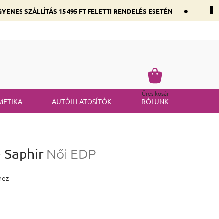
•
YENES SZÁLLÍTÁS 15 495 FT FELETTI RENDELÉS ESETÉN
 összetevők szerint
Gyakran ismételt kérdések
Termék visszakü
Kosár
Üres kosár
METIKA
AUTÓILLATOSÍTÓK
RÓLUNK
e Saphir
Női EDP
 5,0 csillag.
hez