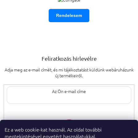
Rendelesem
Feliratkozás hírlevélre
Adja meg az e-mail címét, és mi tájékoztatást küldünk webáruházunk
új termékeiről.
Az e-mail címének megadásával elfogadja
a személyes adatok védelmének
feltételeit.
Ez a web cookie-kat használ. Az oldal további
megtekintésével egyetért használatukkal.