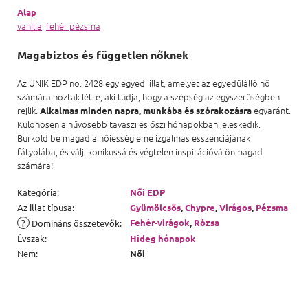
Alap
vanília
,
fehér pézsma
Magabiztos és független nőknek
Az UNIK EDP no. 2428 egy egyedi illat, amelyet az egyedülálló nő
számára hoztak létre, aki tudja, hogy a szépség az egyszerűségben
rejlik.
egyaránt.
Alkalmas minden napra,
munkába és szórakozásra
Különösen a hűvösebb tavaszi és őszi hónapokban jeleskedik.
Burkold be magad a nőiesség eme izgalmas esszenciájának
fátyolába, és válj ikonikussá és végtelen inspirációvá önmagad
számára!
Kategória
:
Női EDP
Az illat típusa
:
Gyümölcsös
,
Chypre
,
Virágos
,
Pézsma
?
Fehér-virágok
,
Rózsa
Domináns összetevők
:
Évszak
:
Hideg hónapok
Nem
:
Női
Lábléc