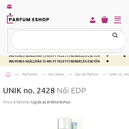
KOSÁR
•
INGYENES SZÁLLÍTÁS 15 495 FT FELETTI RENDELÉS ESETÉN
•
INGYENES SZÁLLÍTÁS 15 495 FT FELETTI RENDELÉS ESETÉN
•
INGYENES SZÁLLÍTÁS 15 495 FT FELETTI RENDELÉS ESETÉN
Kezdőlap
Parfümök
Női illatok
Eau de Parfum
UNIK no. 24
UNIK no. 2428
Női EDP
A termék átlagos értékelése 5-ből 0,0 csillag.
Nincs értékelés
Ugrás az értékeléshez