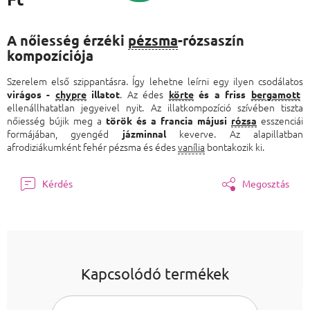
Egységár:
A nőiesség érzéki
pézsma
-rózsaszín
kompozíciója
Szerelem első szippantásra. Így lehetne leírni egy ilyen csodálatos
. Az édes
virágos -
chypre
illatot
körte
és a friss
bergamott
ellenállhatatlan jegyeivel nyit. Az illatkompozíció szívében tiszta
nőiesség bújik meg a
esszenciái
török és a francia májusi
rózsa
formájában, gyengéd
keverve. Az alapillatban
jázminnal
afrodiziákumként fehér pézsma és édes
vanília
bontakozik ki.
Kérdés
Megosztás
Kapcsolódó termékek