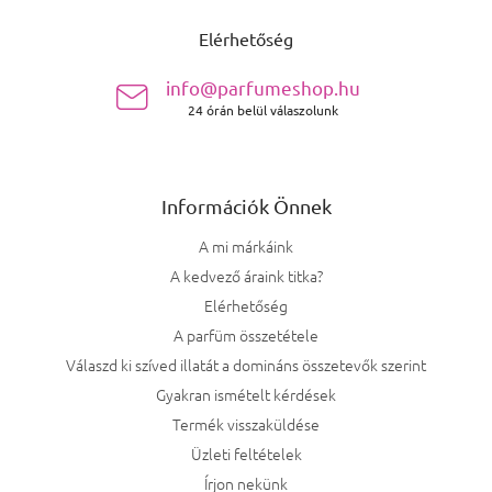
Elérhetőség
info@parfumeshop.hu
24 órán belül válaszolunk
Információk Önnek
A mi márkáink
A kedvező áraink titka?
Elérhetőség
A parfüm összetétele
Válaszd ki szíved illatát a domináns összetevők szerint
Gyakran ismételt kérdések
Termék visszaküldése
Üzleti feltételek
Írjon nekünk