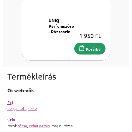
UNIQ
Parfümszóró
- Rózsaszín
1 950 Ft
Parfümszóró
8 ml
Kosárba
Összetevők
Fej
bergamott
,
körte
Szív
török
rózsa
,
indiai jázmin
, májusi rózsa