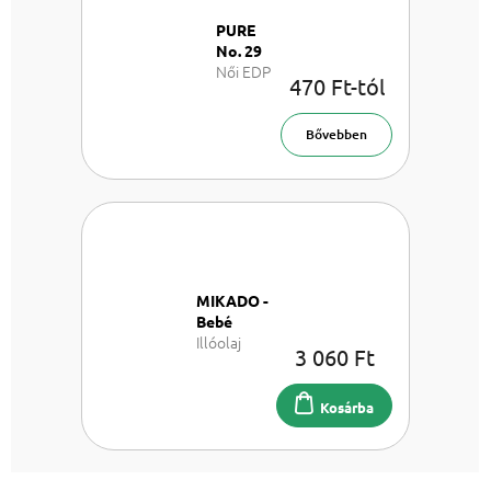
PURE
No. 29
Női EDP
470 Ft-tól
Bővebben
MIKADO -
Bebé
Illóolaj
3 060 Ft
párologtató
100 ml
Kosárba