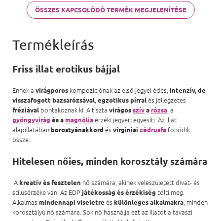
ÖSSZES KAPCSOLÓDÓ TERMÉK MEGJELENÍTÉSE
Friss illat erotikus bájjal
Ennek a
kompozíciónak az első jegyei édes,
virágporos
intenzív, de
,
és jellegzetes
visszafogott bazsarózsával
egzotikus pírral
bontakoznak ki. A tiszta
, a
fréziával
virágos
szív
a
rózsa
érzéki jegyeit egyesíti. Az illat
gyöngyvirág
és a
magnólia
alapillatában
és
fonódik
borostyánakkord
virginiai
cédrusfa
össze.
Hitelesen nőies, minden korosztály számára
A
nő számára, akinek veleszületett divat- és
kreatív és fesztelen
stílusérzéke van. Az EDP
tölti meg.
játékosság és érzékiség
Alkalmas
és
, minden
mindennapi viseletre
különleges alkalmakra
korosztályú nő számára. Sok nő használja ezt az illatot a tavaszi