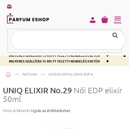
KOSÁR
•
INGYENES SZÁLLÍTÁS 15 495 FT FELETTI RENDELÉS ESETÉN
•
INGYENES SZÁLLÍTÁS 15 495 FT FELETTI RENDELÉS ESETÉN
•
INGYENES SZÁLLÍTÁS 15 495 FT FELETTI RENDELÉS ESETÉN
Kezdőlap
Parfümök
UNIQ ELIXIR No.29
Női EDP elixír 50ml
UNIQ ELIXIR No.29
Női EDP elixír
50ml
A termék átlagos értékelése 5-ből 0,0 csillag.
Nincs értékelés
Ugrás az értékeléshez