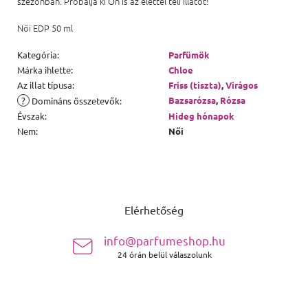
szezonban. Próbálja ki Ön is az élettel teli illatot!
Női EDP 50 ml
Kategória
:
Parfümök
Márka ihlette
:
Chloe
Az illat típusa
:
Friss (tiszta)
,
Virágos
?
Bazsarózsa
,
Rózsa
Domináns összetevők
:
Évszak
:
Hideg hónapok
Nem
:
Női
Lábléc
Elérhetőség
info@parfumeshop.hu
24 órán belül válaszolunk