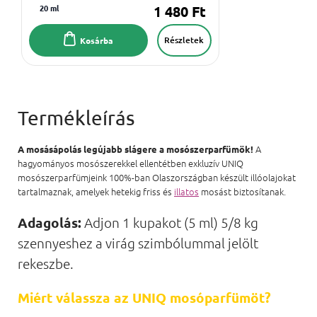
20 ml
1 480 Ft
Részletek
Kosárba
A
A mosásápolás legújabb slágere a mosószerparfümök!
hagyományos mosószerekkel ellentétben exkluzív UNIQ
mosószerparfümjeink 100%-ban Olaszországban készült illóolajokat
tartalmaznak, amelyek hetekig friss és
illatos
mosást biztosítanak.
Adagolás:
Adjon 1 kupakot (5 ml) 5/8 kg
szennyeshez a virág szimbólummal jelölt
rekeszbe.
Miért válassza az UNIQ mosóparfümöt?