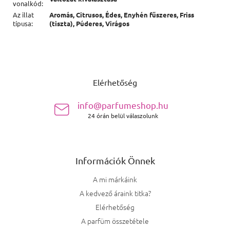
vonalkód
:
Az illat
Aromás, Citrusos, Édes, Enyhén fűszeres, Friss
típusa
:
(tiszta), Púderes, Virágos
Lábléc
Elérhetőség
info@parfumeshop.hu
24 órán belül válaszolunk
Információk Önnek
A mi márkáink
A kedvező áraink titka?
Elérhetőség
A parfüm összetétele