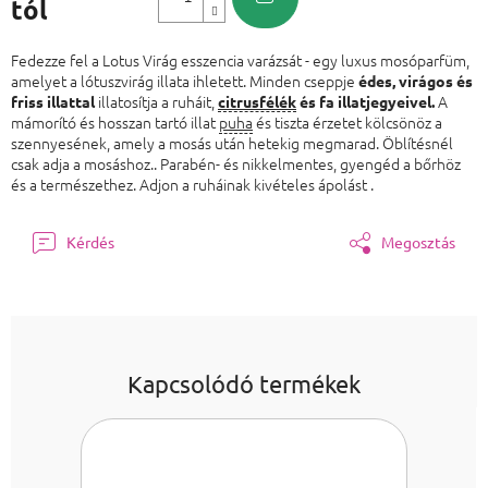
tól
Egységár:
Fedezze fel a Lotus Virág esszencia varázsát - egy luxus mosóparfüm,
amelyet a lótuszvirág illata ihletett. Minden cseppje
édes, virágos és
illatosítja a ruháit,
A
friss illattal
citrusfélék
és fa illatjegyeivel.
mámorító és hosszan tartó illat
puha
és tiszta érzetet kölcsönöz a
szennyesének, amely a mosás után hetekig megmarad. Öblítésnél
csak adja a mosáshoz.. Parabén- és nikkelmentes, gyengéd a bőrhöz
és a természethez. Adjon a ruháinak kivételes ápolást .
Kérdés
Megosztás
Kapcsolódó termékek