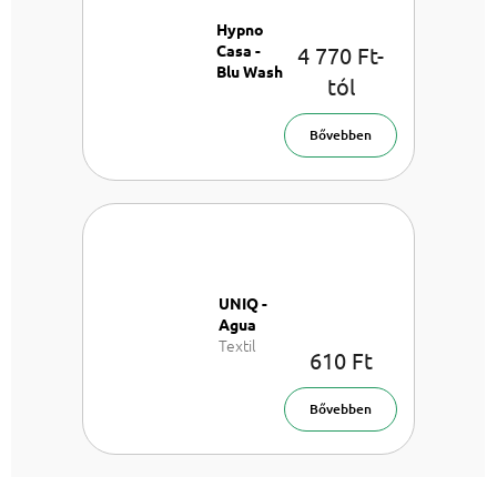
Hypno
Casa -
4 770 Ft-
Blu Wash
tól
Parfüm
mosáshoz
Bővebben
UNIQ -
Agua
Textil
610 Ft
öblítő 1l
Bővebben