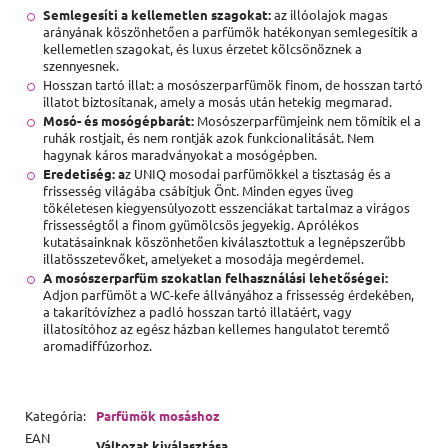
Semlegesíti a kellemetlen szagokat:
az illóolajok magas
arányának köszönhetően a parfümök hatékonyan semlegesítik a
kellemetlen szagokat, és luxus érzetet kölcsönöznek a
szennyesnek.
Hosszan tartó illat: a mosószerparfümök finom, de hosszan tartó
illatot biztosítanak, amely a mosás után hetekig megmarad.
Mosó- és mosógépbarát:
Mosószerparfümjeink nem tömítik el a
ruhák rostjait, és nem rontják azok funkcionalitását. Nem
hagynak káros maradványokat a mosógépben.
Eredetiség: a
z UNIQ mosodai parfümökkel a tisztaság és a
frissesség világába csábítjuk Önt. Minden egyes üveg
tökéletesen kiegyensúlyozott esszenciákat tartalmaz a virágos
frissességtől a finom gyümölcsös jegyekig. Aprólékos
kutatásainknak köszönhetően kiválasztottuk a legnépszerűbb
illatösszetevőket, amelyeket a mosodája megérdemel.
A mosószerparfüm szokatlan felhasználási lehetőségei:
Adjon parfümöt a WC-kefe állványához a frissesség érdekében,
a takarítóvízhez a padló hosszan tartó illatáért, vagy
illatosítóhoz az egész házban kellemes hangulatot teremtő
aromadiffúzorhoz.
Kategória
:
Parfümök mosáshoz
EAN
Változat kiválasztása