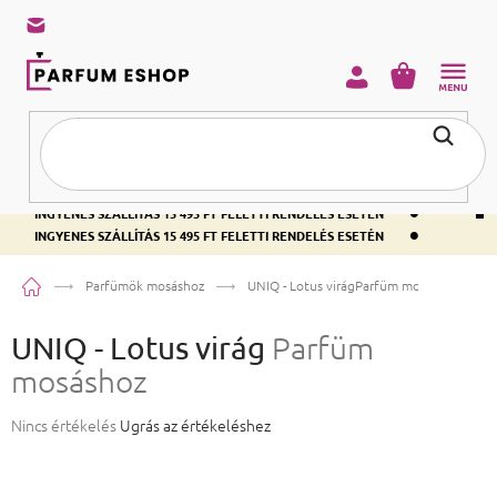
KOSÁR
•
INGYENES SZÁLLÍTÁS 15 495 FT FELETTI RENDELÉS ESETÉN
•
INGYENES SZÁLLÍTÁS 15 495 FT FELETTI RENDELÉS ESETÉN
•
INGYENES SZÁLLÍTÁS 15 495 FT FELETTI RENDELÉS ESETÉN
Kezdőlap
Parfümök mosáshoz
UNIQ - Lotus virág
Parfüm mosáshoz
UNIQ - Lotus virág
Parfüm
mosáshoz
A termék átlagos értékelése 5-ből 0,0 csillag.
Nincs értékelés
Ugrás az értékeléshez