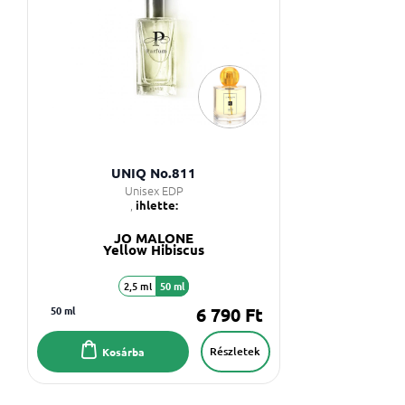
UNIQ No.811
Unisex EDP
,
ihlette:
JO MALONE
Yellow Hibiscus
2,5 ml
50 ml
50 ml
6 790 Ft
Részletek
Kosárba