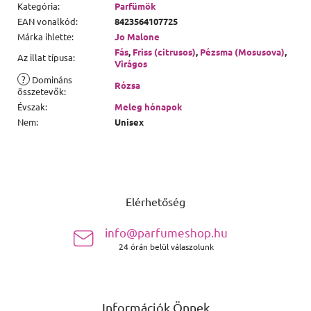
Kategória
:
Parfümök
EAN vonalkód
:
8423564107725
Márka ihlette
:
Jo Malone
Fás
,
Friss (citrusos)
,
Pézsma (Mosusova)
,
Az illat típusa
:
Virágos
?
Domináns
Rózsa
összetevők
:
Évszak
:
Meleg hónapok
Nem
:
Unisex
Lábléc
Elérhetőség
info@parfumeshop.hu
24 órán belül válaszolunk
Információk Önnek