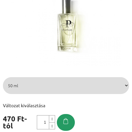
Változat kiválasztása
470 Ft
-
tól
Egységár: