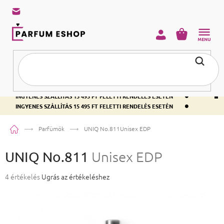
KOSÁR
•
INGYENES SZÁLLÍTÁS 15 495 FT FELETTI RENDELÉS ESETÉN
•
INGYENES SZÁLLÍTÁS 15 495 FT FELETTI RENDELÉS ESETÉN
•
INGYENES SZÁLLÍTÁS 15 495 FT FELETTI RENDELÉS ESETÉN
Kezdőlap
Parfümök
UNIQ No.811
Unisex EDP
UNIQ No.811
Unisex EDP
A termék átlagos értékelése 5-ből 5,0 csillag.
4 értékelés
Ugrás az értékeléshez