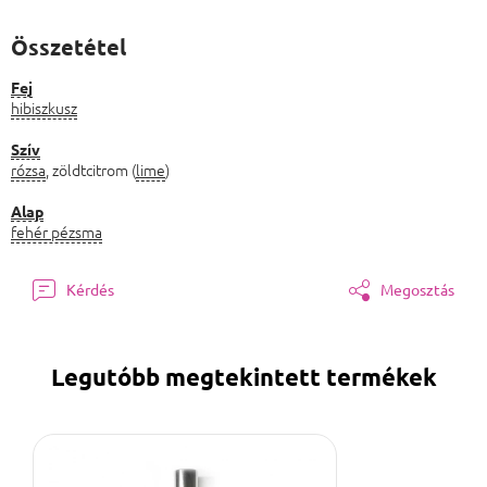
Összetétel
Fej
hibiszkusz
Szív
rózsa
, zöldtcitrom (
lime
)
Alap
fehér pézsma
Kérdés
Megosztás
Legutóbb megtekintett termékek