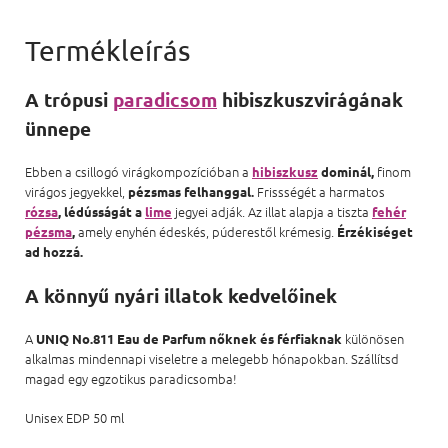
A trópusi
paradicsom
hibiszkuszvirágának
ünnepe
Ebben a csillogó virágkompozícióban a
finom
hibiszkusz
dominál,
virágos jegyekkel,
Frissségét a harmatos
pézsmas felhanggal.
jegyei adják. Az illat alapja a tiszta
rózsa
, lédússágát a
lime
fehér
amely enyhén édeskés, púderestől krémesig.
pézsma
,
Érzékiséget
ad hozzá.
A könnyű nyári illatok kedvelőinek
A
különösen
UNIQ No.811 Eau de Parfum nőknek és férfiaknak
alkalmas mindennapi viseletre a melegebb hónapokban. Szállítsd
magad egy egzotikus paradicsomba!
Unisex EDP 50 ml