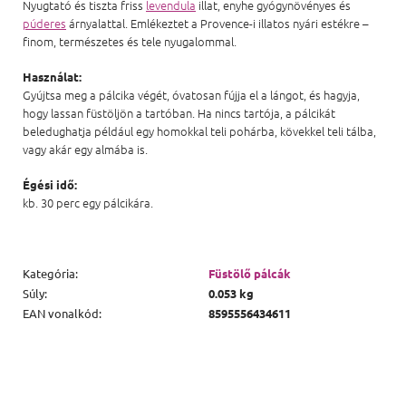
Nyugtató és tiszta friss
levendula
illat, enyhe gyógynövényes és
púderes
árnyalattal. Emlékeztet a Provence-i illatos nyári estékre –
finom, természetes és tele nyugalommal.
Használat:
Gyújtsa meg a pálcika végét, óvatosan fújja el a lángot, és hagyja,
hogy lassan füstöljön a tartóban. Ha nincs tartója, a pálcikát
beledughatja például egy homokkal teli pohárba, kövekkel teli tálba,
vagy akár egy almába is.
Égési idő:
kb. 30 perc egy pálcikára.
Kategória
:
Füstölő pálcák
Súly
:
0.053 kg
EAN vonalkód
:
8595556434611
Lábléc