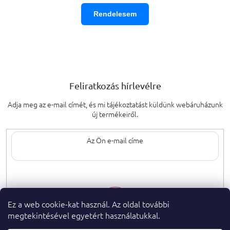
Rendelesem
Feliratkozás hírlevélre
Adja meg az e-mail címét, és mi tájékoztatást küldünk webáruházunk
új termékeiről.
Az e-mail címének megadásával elfogadja
a személyes adatok védelmének
feltételeit.
Ez a web cookie-kat használ. Az oldal további
megtekintésével egyetért használatukkal.