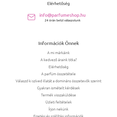
Elérhetőség
info@parfumeshop.hu
24 órán belül válaszolunk
Információk Önnek
A mi márkáink
A kedvező áraink titka?
Elérhetőség
A parfüm összetétele
Válaszd ki szíved illatát a domináns összetevők szerint
Gyakran ismételt kérdések
Termék visszaküldése
Üzleti feltételek
Írjon nekünk
Fizetési és szállítási információk