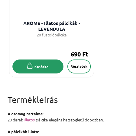
ARÔME - Illatos pálcikák -
LEVENDULA
20 füstölőpálcika
690 Ft
Részletek
Kosárba
A csomag tartalma:
20 darab
illatos
pálcika elegáns hatszögletű dobozban.
A pálcikák illata: