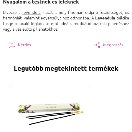
Nyugalom a testnek és léleknek
Élvezze a
levendula
illatát, amely finoman oldja a feszültséget, és
harmóniát, valamint egyensúlyt hoz otthonába. A
pálcika
Levendula
füstje relaxáló légkört teremt, ideális meditációhoz, esti pihenéshez
vagy alvás előtti pillanatokhoz.
Kérdés
Megosztás
Legutóbb megtekintett termékek