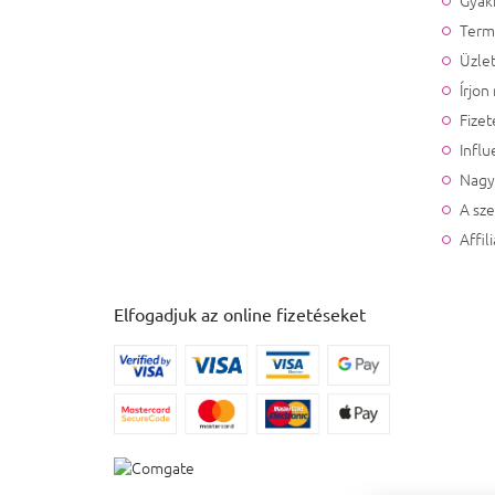
Givenchy
0
Term
Üzlet
Gucci
0
Írjon
Fizet
Guerlain
0
Influ
Hermes
Nagy
0
A sz
Hugo Boss
0
Affil
Chanel
0
Elfogadjuk az online fizetéseket
Chloe
0
Christian
0
Louboutin
Issey Miyake
0