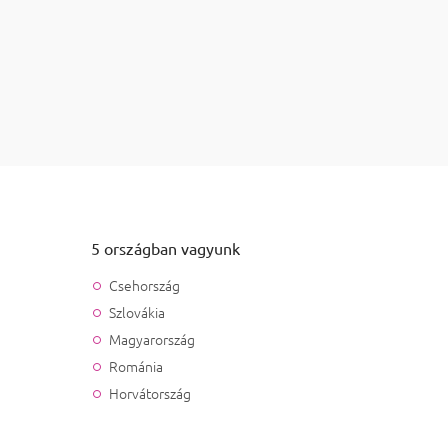
en
Bővebben
tás elemei
5 országban vagyunk
Csehország
Szlovákia
Magyarország
Románia
Horvátország