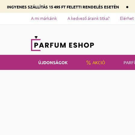
•
INGYENES SZÁLLÍTÁS 15 495 FT FELETTI RENDELÉS ESETÉN
A mi márkáink
A kedvező áraink titka?
Elérhet
ÚJDONSÁGOK
AKCIÓ
PARF
Kezdőlap
Parfümök
Dohány
Oldalsó panel
Dohá
Ár
470
Ft
9990
Ft
Női illat
Parfüms