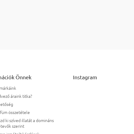
Bővebben
Bővebb
Listairányí
mációk Önnek
Instagram
 márkáink
vező áraink titka?
hetőség
rfüm összetétele
zd ki szíved illatát a domináns
tevők szerint
ran ismételt kérdések