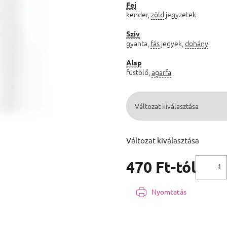
Fej
kender,
zöld
jegyzetek
Szív
gyanta,
fás
jegyek,
dohány
Alap
füstölő,
agarfa
Változat kiválasztása
470 Ft
-tól
Egységár:
Nyomtatás