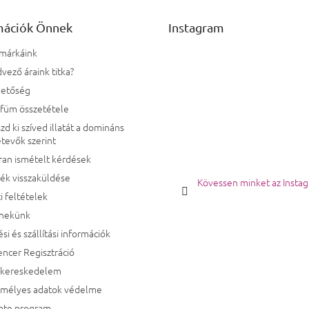
mációk Önnek
Instagram
 márkáink
vező áraink titka?
hetőség
rfüm összetétele
zd ki szíved illatát a domináns
tevők szerint
ran ismételt kérdések
ék visszaküldése
Kövessen minket az Insta
i feltételek
 nekünk
ési és szállítási információk
encer Regisztráció
kereskedelem
emélyes adatok védelme
iate program