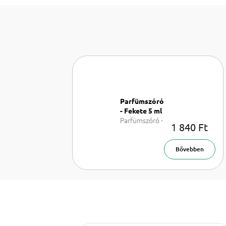
Parfümszóró
- Fekete 5 ml
Parfümszóró -
1 840 Ft
Feket 5 ml
Bővebben