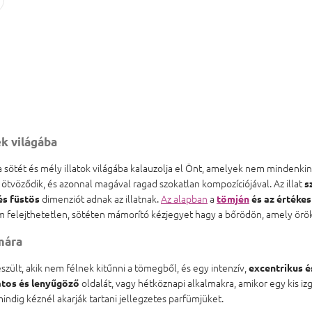
k világába
sötét és mély illatok világába kalauzolja el Önt, amelyek nem mindenkinek
l ötvöződik, és azonnal magával ragad szokatlan kompozíciójával. Az illat
s
dimenziót adnak az illatnak.
Az alapban
a
s füstös
tömjén
és az értéke
üm felejthetetlen, sötéten mámorító kézjegyet hagy a bőrödön, amely ör
mára
zült, akik nem félnek kitűnni a tömegből, és egy intenzív,
excentrikus é
oldalát, vagy hétköznapi alkalmakra, amikor egy kis iz
atos és lenyűgöző
indig kéznél akarják tartani jellegzetes parfümjüket.