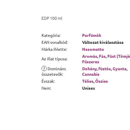
EDP 100 ml
Kategória
:
Parfümök
EAN vonalkód
:
Változat kiválasztása
Márka ihlette
:
Nasomatto
Aromás
,
Fás
,
Füst (Tömjé
Az illat típusa
:
Fűszeres
?
Domináns
Dohány
,
füstös
,
Gyanta
,
összetevők
:
Cannabis
Évszak
:
Télies
,
Őszies
Nem
:
Unisex
Lábléc