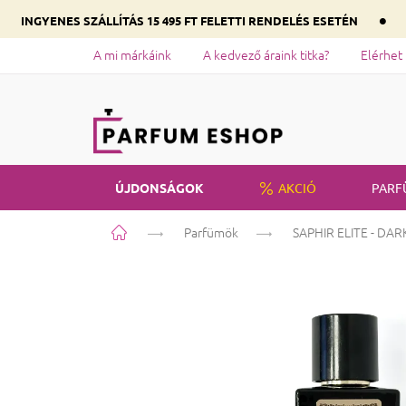
•
INGYENES SZÁLLÍTÁS 15 495 FT FELETTI RENDELÉS ESETÉN
A mi márkáink
A kedvező áraink titka?
Elérhet
ÚJDONSÁGOK
AKCIÓ
PARF
Kezdőlap
Parfümök
SAPHIR ELITE - DA