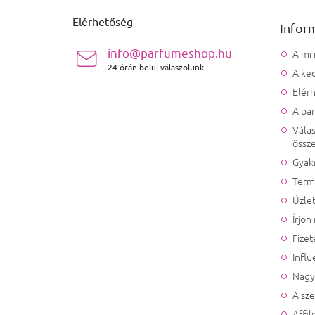
Elérhetőség
Infor
info@parfumeshop.hu
A mi
24 órán belül válaszolunk
A ked
Elér
A pa
Válas
össze
Gyak
Term
Üzlet
Írjon
Fizet
Influ
Nagy
A sz
Affil