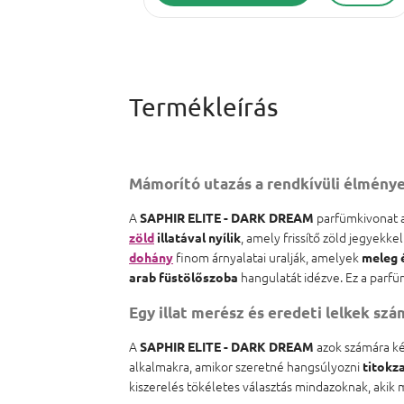
Mámorító utazás a rendkívüli élménye
A
parfümkivonat a 
SAPHIR ELITE - DARK DREAM
, amely frissítő zöld jegyekke
zöld
illatával nyílik
finom árnyalatai uralják, amelyek
dohány
meleg é
hangulatát idézve. Ez a parf
arab füstölőszoba
Egy illat merész és eredeti lelkek szá
A
azok számára kés
SAPHIR ELITE - DARK DREAM
alkalmakra, amikor szeretné hangsúlyozni
titokz
kiszerelés tökéletes választás mindazoknak, akik m