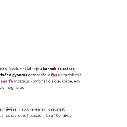
 szólnak. Az illat feje a
kannabisz
száraz,
gazdagság, a
akkordok és a
zívét a gyantás
fás
misztikus kombinációja ölel körbe, egy
s
agarfa
ökre megmarad.
illatot keresnek. Ideális esti
s művészi
galmat szeretne hozzáadni. Ez a 100 ml-es