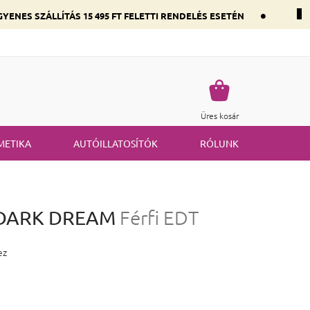
•
YENES SZÁLLÍTÁS 15 495 FT FELETTI RENDELÉS ESETÉN
 összetevők szerint
Gyakran ismételt kérdések
Termék visszakü
Kosár
Üres kosár
METIKA
AUTÓILLATOSÍTÓK
RÓLUNK
- DARK DREAM
Férfi EDT
 5,0 csillag.
ez