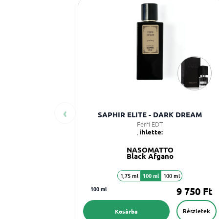
‹
SAPHIR ELITE - DARK DREAM
Férfi EDT
,
ihlette:
NASOMATTO
Black Afgano
1,75 ml
100 ml
100 ml
100 ml
9 750 Ft
Részletek
Kosárba