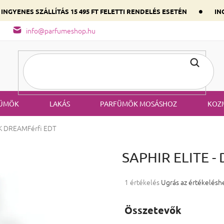
•
INGYENES SZÁLLÍTÁS 15 495 FT FELETTI RENDELÉS ESETÉN
ING
őség
A parfüm összetétele
Válaszd ki szíved illatát a domináns
info@parfumeshop.hu
ÜMÖK
LAKÁS
PARFÜMÖK MOSÁSHOZ
KOZ
RK DREAM
Férfi EDT
SAPHIR ELITE 
A termék átlagos értékelése 5-ből
1 értékelés
Ugrás az értékelésh
Összetevők