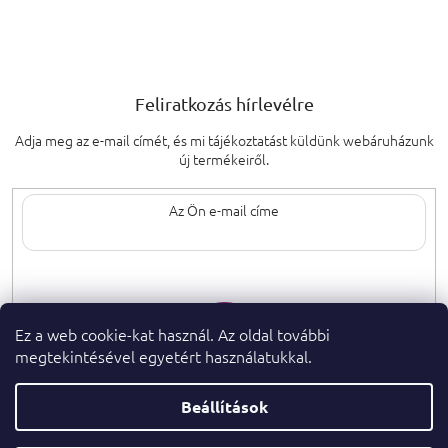
Feliratkozás hírlevélre
Adja meg az e-mail címét, és mi tájékoztatást küldünk webáruházunk
új termékeiről.
Az e-mail címének megadásával elfogadja
a személyes adatok védelmének
feltételeit.
Ez a web cookie-kat használ. Az oldal további
megtekintésével egyetért használatukkal.
Beállítások
Copyright 2026
. Minden jog fenntartva.
parfumeshop.hu