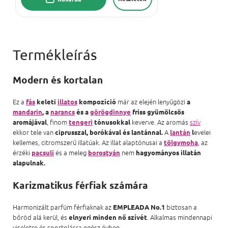
Modern és kortalan
Ez a
már az elején lenyűgözi
fás
keleti
illatos
kompozíció
a
mandarin
, a
narancs
és a
görögdinnye
friss gyümölcsös
, finom
keverve. Az aromás
szív
aromájával
tengeri
tónusokkal
ekkor tele van
A
evelei
ciprusszal, borókával és lantánnal.
lantán
l
kellemes, citromszerű illatúak. Az illat alaptónusai a
, az
tölgymoha
érzéki
és a meleg
nem
pacsuli
borostyán
hagyományos illatán
alapulnak.
Karizmatikus férfiak számára
Harmonizált parfüm férfiaknak az
biztosan a
EMPLEADA No.1
bőröd alá kerül, és
. Alkalmas mindennapi
elnyeri minden nő szívét
viseletre és sportolásra egész évben.