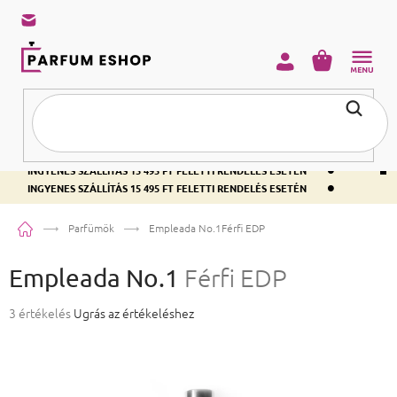
KOSÁR
•
INGYENES SZÁLLÍTÁS 15 495 FT FELETTI RENDELÉS ESETÉN
•
INGYENES SZÁLLÍTÁS 15 495 FT FELETTI RENDELÉS ESETÉN
•
INGYENES SZÁLLÍTÁS 15 495 FT FELETTI RENDELÉS ESETÉN
Kezdőlap
Parfümök
Empleada No.1
Férfi EDP
Empleada No.1
Férfi EDP
A termék átlagos értékelése 5-ből 3,7 csillag.
3 értékelés
Ugrás az értékeléshez