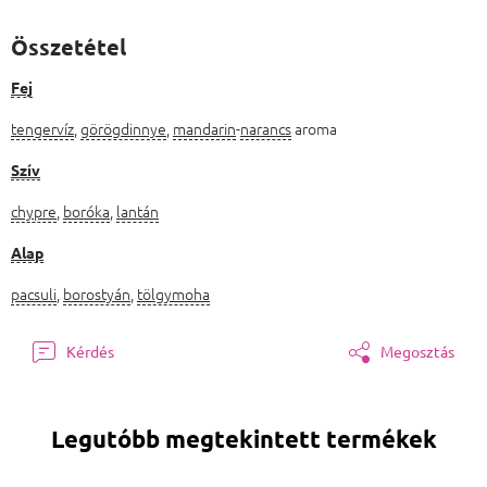
Összetétel
Fej
tengervíz
,
görögdinnye
,
mandarin
-
narancs
aroma
Szív
chypre
,
boróka
,
lantán
Alap
pacsuli
,
borostyán
,
tölgymoha
Kérdés
Megosztás
Legutóbb megtekintett termékek