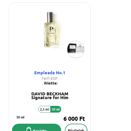
Empleada No.1
Férfi EDP
,
ihlette:
DAVID BECKHAM
Signature for Him
2,5 ml
50 ml
50 ml
6 000 Ft
Részletek
Kosárba