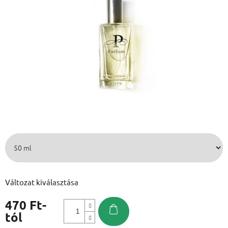
Változat kiválasztása
470 Ft
-
tól
Egységár: