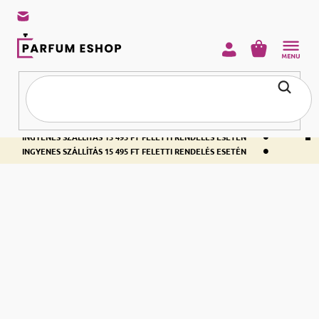
KOSÁR
•
INGYENES SZÁLLÍTÁS 15 495 FT FELETTI RENDELÉS ESETÉN
•
INGYENES SZÁLLÍTÁS 15 495 FT FELETTI RENDELÉS ESETÉN
•
INGYENES SZÁLLÍTÁS 15 495 FT FELETTI RENDELÉS ESETÉN
Kezdőlap
Parfümök
Férfi illatok
Eau de Parfum
Férfi EDP
Erős illat egész nap? Amennyiben pontosan erre vágyik, akkor választása
legyen az
férfiaknak. A 8 és 15 % illóolaj koncentrátum
eau de parfum
. Válasszon a parfumeshop.hu-n a
erős illatot biztosít hosszú órákon át
világ TOP illataiból a legjobb áron.