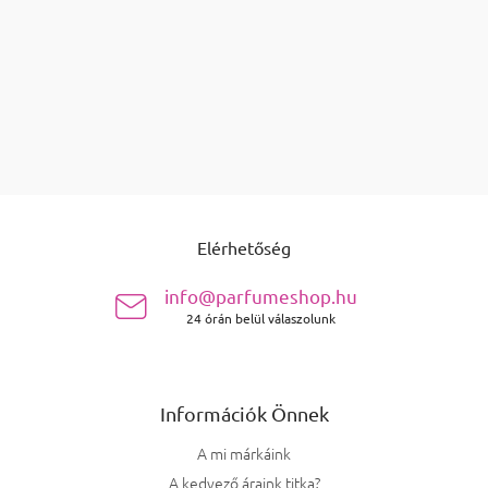
TOVÁBBI 6 BETÖLTÉSE
Lapozás
2
1
Listairányítás elemei
összesen
termék
26
FEL
Lábléc
Elérhetőség
info@parfumeshop.hu
24 órán belül válaszolunk
Információk Önnek
A mi márkáink
A kedvező áraink titka?