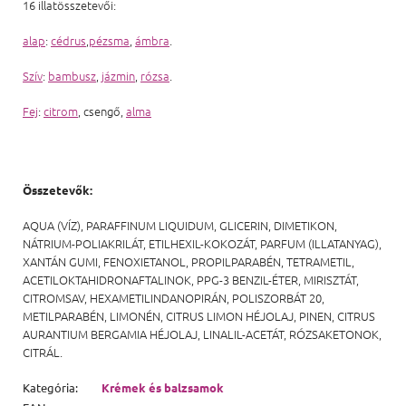
16 illatösszetevői:
alap
:
cédrus
,
pézsma
,
ámbra
.
Szív
:
bambusz
,
jázmin
,
rózsa
.
Fej
:
citrom
, csengő,
alma
Összetevők:
AQUA (VÍZ), PARAFFINUM LIQUIDUM, GLICERIN, DIMETIKON,
NÁTRIUM-POLIAKRILÁT, ETILHEXIL-KOKOZÁT, PARFUM (ILLATANYAG),
XANTÁN GUMI, FENOXIETANOL, PROPILPARABÉN, TETRAMETIL,
ACETILOKTAHIDRONAFTALINOK, PPG-3 BENZIL-ÉTER, MIRISZTÁT,
CITROMSAV, HEXAMETILINDANOPIRÁN, POLISZORBÁT 20,
METILPARABÉN, LIMONÉN, CITRUS LIMON HÉJOLAJ, PINEN, CITRUS
AURANTIUM BERGAMIA HÉJOLAJ, LINALIL-ACETÁT, RÓZSAKETONOK,
CITRÁL.
Kategória
:
Krémek és balzsamok