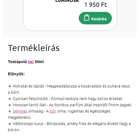
1 950 Ft
EDT 100 ml
Kosárba
Testápoló
tej
50ml
Előnyök:
🔹 Hidratál és táplál - Megakadályozza a kiszáradást és puhává teszi
a bőrt.
🔹 Gyorsan felszívódik - Könnyű textúra nem hagy zsíros érzetet.
🔹 Hosszan tartó illat - Az ikonikus parfüm által inspirált finom jegyek.
🔹
Selymes
simaság - A
bőr
sima, rugalmas és egészséges
megjelenésű.
🔹 Hétköznapi luxus - Bőrápolás, amely friss és elegáns érzést hagy a
bőrön.