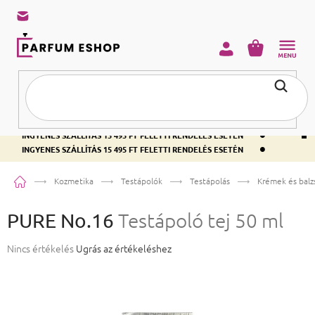
KOSÁR
•
INGYENES SZÁLLÍTÁS 15 495 FT FELETTI RENDELÉS ESETÉN
•
INGYENES SZÁLLÍTÁS 15 495 FT FELETTI RENDELÉS ESETÉN
•
INGYENES SZÁLLÍTÁS 15 495 FT FELETTI RENDELÉS ESETÉN
Kezdőlap
Kozmetika
Testápolók
Testápolás
Krémek és bal
PURE No.16
Testápoló tej 50 ml
A termék átlagos értékelése 5-ből 0,0 csillag.
Nincs értékelés
Ugrás az értékeléshez