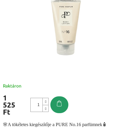
Raktáron
1
525
Ft
Egységár:
🌸A tökéletes kiegészítője a PURE No.16 parfümnek🧴