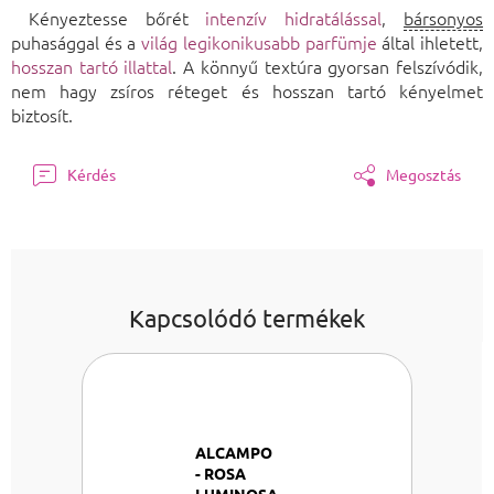
Kényeztesse bőrét
intenzív hidratálással
,
bársonyos
puhasággal és a
világ legikonikusabb parfümje
által ihletett,
hosszan tartó illattal
. A könnyű textúra gyorsan felszívódik,
nem hagy zsíros réteget és hosszan tartó kényelmet
biztosít.
Kérdés
Megosztás
Kapcsolódó termékek
ALCAMPO
- ROSA
LUMINOSA