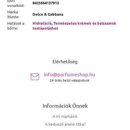
EAN
8423564137913
vonalkód
:
Márka
Dolce & Gabbana
ihlette
:
Hatások a
Hidratáció
,
Természetes krémek és balzsamok
bőrre
:
testápoláshoz
Lábléc
Elérhetőség
info@parfumeshop.hu
24 órán belül válaszolunk
Információk Önnek
A mi márkáink
A kedvező áraink titka?