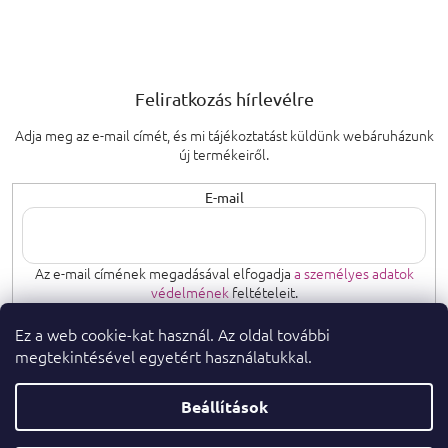
Feliratkozás hírlevélre
Adja meg az e-mail címét, és mi tájékoztatást küldünk webáruházunk
új termékeiről.
E-mail
Az e-mail címének megadásával elfogadja
a személyes adatok
védelmének
feltételeit.
Ez a web cookie-kat használ. Az oldal további
FELIRATKOZÁS
megtekintésével egyetért használatukkal.
Beállítások
Copyright 2026
. Minden jog fenntartva.
parfumeshop.hu