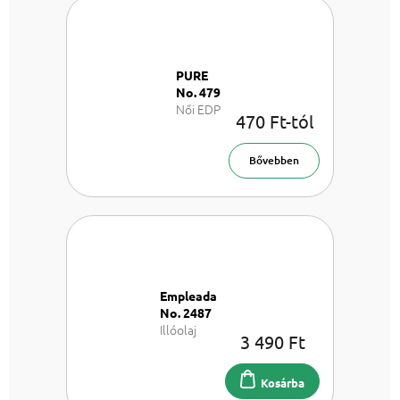
PURE
No. 479
Női EDP
470 Ft-tól
Bővebben
Empleada
No. 2487
Illóolaj
3 490 Ft
párologtató
100 ml
Kosárba