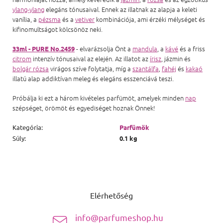
ylang-ylang
elegáns tónusaival. Ennek az illatnak az alapja a keleti
vanília, a
pézsma
és a
vetiver
kombinációja, ami érzéki mélységet és
kifinomultságot kölcsönöz neki.
- elvarázsolja Önt a
mandula
, a
kávé
és a friss
33ml - PURE No.2459
citrom
intenzív tónusaival az elején. Az illatot az
írisz
, jázmin és
bolgár rózsa
virágos szíve folytatja, míg a
szantálfa
,
fahéj
és
kakaó
illatú alap addiktívan meleg és elegáns esszenciává teszi.
Próbálja ki ezt a három kivételes parfümöt, amelyek minden
nap
szépséget, örömöt és egyediséget hoznak Önnek!
Kategória
:
Parfümök
Súly
:
0.1 kg
Lábléc
Elérhetőség
info@parfumeshop.hu