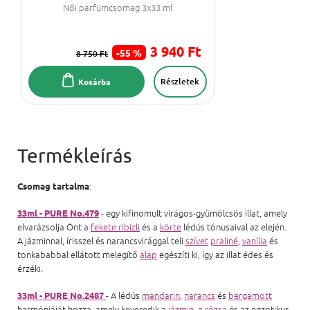
Női parfümcsomag 3x33 ml
3 940 Ft
-55 %
8 750 Ft
Részletek
Kosárba
:
Csomag tartalma
- egy kifinomult virágos-gyümölcsös illat, amely
33ml - PURE No.479
elvarázsolja Önt a
fekete ribizli
és a
körte
lédús tónusaival az elején.
A jázminnal, írisszel és narancsvirággal teli
szívet
praliné
,
vanília
és
tonkababbal ellátott melegítő
alap
egészíti ki, így az illat édes és
érzéki.
- A lédús
mandarin
,
narancs
és
bergamott
33ml - PURE No.2487
harmóniáját hozza, amely keveredik a
jázmin
, a
rózsa
és az egzotikus