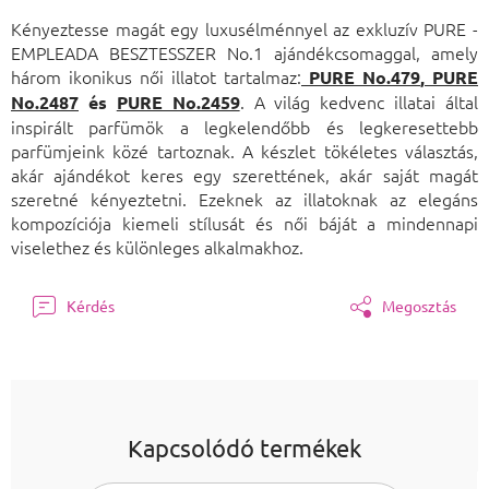
Egységár:
Kényeztesse magát egy luxusélménnyel az exkluzív PURE -
EMPLEADA BESZTESSZER No.1 ajándékcsomaggal, amely
három ikonikus női illatot tartalmaz:
PURE No.479
,
PURE
. A világ kedvenc illatai által
No.2487
és
PURE No.2459
inspirált parfümök a legkelendőbb és legkeresettebb
parfümjeink közé tartoznak. A készlet tökéletes választás,
akár ajándékot keres egy szerettének, akár saját magát
szeretné kényeztetni. Ezeknek az illatoknak az elegáns
kompozíciója kiemeli stílusát és női báját a mindennapi
viselethez és különleges alkalmakhoz.
Kérdés
Megosztás
Kapcsolódó termékek