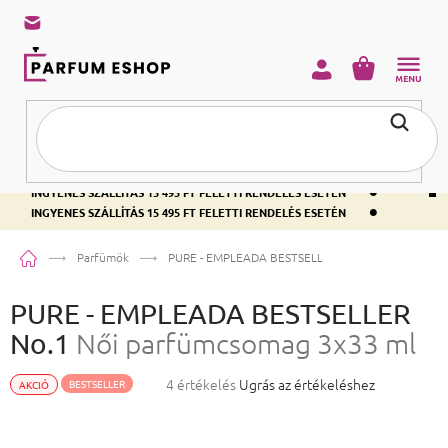
KOSÁR
•
INGYENES SZÁLLÍTÁS 15 495 FT FELETTI RENDELÉS ESETÉN
•
INGYENES SZÁLLÍTÁS 15 495 FT FELETTI RENDELÉS ESETÉN
•
INGYENES SZÁLLÍTÁS 15 495 FT FELETTI RENDELÉS ESETÉN
Kezdőlap
Parfümök
PURE - EMPLEADA BESTSELLER No.1
Női parfümcso
PURE - EMPLEADA BESTSELLER
No.1
Női parfümcsomag 3x33 ml
A termék átlagos értékelése 5-ből 5,0 csillag.
4 értékelés
Ugrás az értékeléshez
BESTSELLER
AKCIÓ