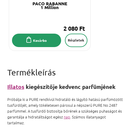
PACO RABANNE
1 Million
2 080 Ft
Részletek
Kosárba
Illatos
kiegészítője kedvenc parfümjének
Próbálja ki a PURE rendkívül hidratáló és lágyító hatású parfümözött
tusfürdőjét, amely tökéletesen párosul a népszerű PURE No.2487
parfümmel. A tusfürdő biztosítja bőrének a szükséges puhaságot és
garantálja a hidratáltságot egész
nap
. Számos illatanyagot
tartalmaz.