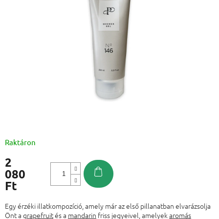
Raktáron
2
080
Ft
Egységár:
Egy érzéki illatkompozíció, amely már az első pillanatban elvarázsolja
Önt a
grapefruit
és a
mandarin
friss jegyeivel, amelyek
aromás