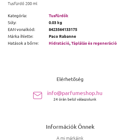
Tusfürdő 200 ml
Kategória
:
Tusfürdők
Súly
:
0.03 kg
EAN vonalkód
:
8423564133175
Márka ihlette
:
Paco Rabanne
Hatások a bőrre
:
Hidratáció
,
Táplálás és regeneráció
Lábléc
Elérhetőség
info@parfumeshop.hu
24 órán belül válaszolunk
Információk Önnek
A mi márkáink