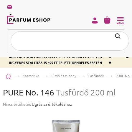
KOSÁR
•
INGYENES SZÁLLÍTÁS 15 495 FT FELETTI RENDELÉS ESETÉN
•
INGYENES SZÁLLÍTÁS 15 495 FT FELETTI RENDELÉS ESETÉN
•
INGYENES SZÁLLÍTÁS 15 495 FT FELETTI RENDELÉS ESETÉN
Kezdőlap
Kozmetika
Fürdő és zuhany
Tusfürdők
PURE No.
PURE No. 146
Tusfürdő 200 ml
A termék átlagos értékelése 5-ből 0,0 csillag.
Nincs értékelés
Ugrás az értékeléshez