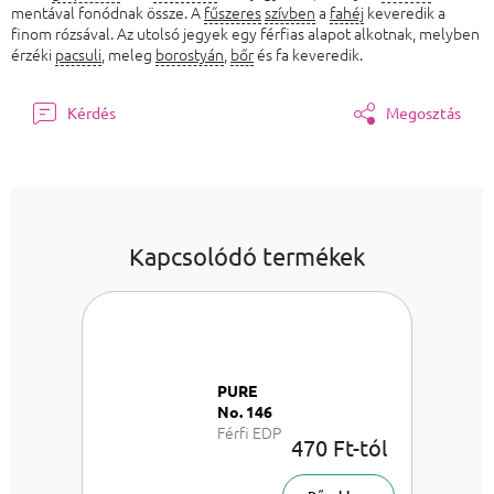
mentával fonódnak össze. A
fűszeres
szívben
a
fahéj
keveredik a
finom rózsával. Az utolsó jegyek egy férfias alapot alkotnak, melyben
érzéki
pacsuli
, meleg
borostyán
,
bőr
és fa keveredik.
Kérdés
Megosztás
Kapcsolódó termékek
PURE
No. 146
Férfi EDP
470 Ft-tól